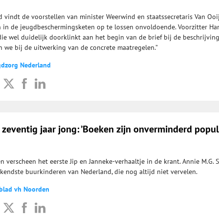
 vindt de voorstellen van minister Weerwind en staatssecretaris Van Oo
 in de jeugdbeschermingsketen op te lossen onvoldoende. Voorzitter Ha
die wel duidelijk doorklinkt aan het begin van de brief bij de beschrijvin
n we bij de uitwerking van de concrete maatregelen.”
gdzorg Nederland
 zeventig jaar jong: ’Boeken zijn onverminderd popul
n verscheen het eerste Jip en Janneke-verhaaltje in de krant. Annie M.G. 
kendste buurkinderen van Nederland, die nog altijd niet vervelen.
gblad vh Noorden