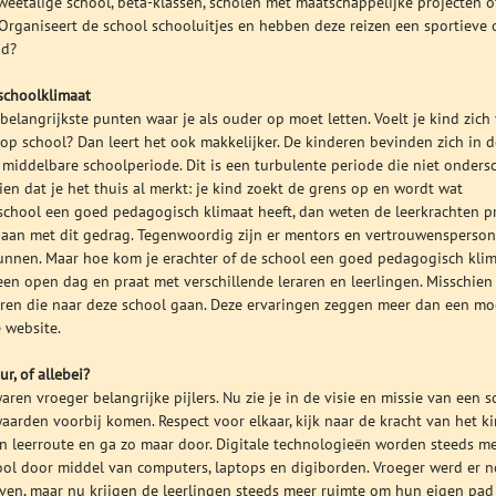
weetalige school, bèta-klassen, scholen met maatschappelijke projecten o
 Organiseert de school schooluitjes en hebben deze reizen een sportieve 
nd?
schoolklimaat
belangrijkste punten waar je als ouder op moet letten. Voelt je kind zich 
l op school? Dan leert het ook makkelijker. De kinderen bevinden zich in d
 middelbare schoolperiode. Dit is een turbulente periode die niet onders
en dat je het thuis al merkt: je kind zoekt de grens op en wordt wat
 school een goed pedagogisch klimaat heeft, dan weten de leerkrachten p
aan met dit gedrag. Tegenwoordig zijn er mentors en vertrouwensperso
kunnen. Maar hoe kom je erachter of de school een goed pedagogisch kli
een open dag en praat met verschillende leraren en leerlingen. Misschie
deren die naar deze school gaan. Deze ervaringen zeggen meer dan een mo
e website.
ur, of allebei?
aren vroeger belangrijke pijlers. Nu zie je in de visie en missie van een s
arden voorbij komen. Respect voor elkaar, kijk naar de kracht van het ki
gen leerroute en ga zo maar door. Digitale technologieën worden steeds m
ool door middel van computers, laptops en digiborden. Vroeger werd er 
even, maar nu krijgen de leerlingen steeds meer ruimte om hun eigen pad