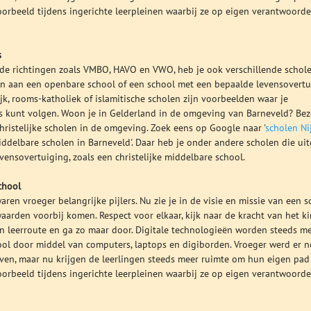
oorbeeld tijdens ingerichte leerpleinen waarbij ze op eigen verantwoorde
s
nde richtingen zoals VMBO, HAVO en VWO, heb je ook verschillende schole
en aan een openbare school of een school met een bepaalde levensovertu
ijk, rooms-katholiek of islamitische scholen zijn voorbeelden waar je
 kunt volgen. Woon je in Gelderland in de omgeving van Barneveld? Be
hristelijke scholen in de omgeving. Zoek eens op Google naar '
scholen Ni
'middelbare scholen in Barneveld'. Daar heb je onder andere scholen die ui
ensovertuiging, zoals een christelijke middelbare school.
chool
aren vroeger belangrijke pijlers. Nu zie je in de visie en missie van een s
arden voorbij komen. Respect voor elkaar, kijk naar de kracht van het ki
gen leerroute en ga zo maar door. Digitale technologieën worden steeds m
ool door middel van computers, laptops en digiborden. Vroeger werd er 
even, maar nu krijgen de leerlingen steeds meer ruimte om hun eigen pad
oorbeeld tijdens ingerichte leerpleinen waarbij ze op eigen verantwoorde