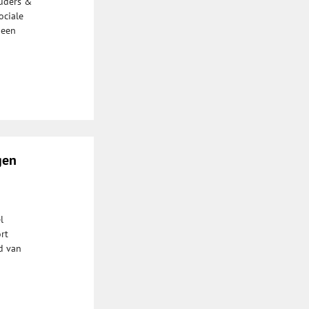
Ouders &
ociale
 een
gen
l
rt
d van