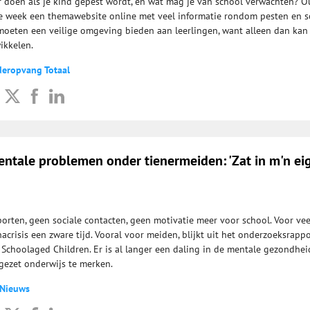
r doen als je kind gepest wordt, en wat mag je van school verwachten? 
e week een themawebsite online met veel informatie rondom pesten en s
 moeten een veilige omgeving bieden aan leerlingen, want alleen dan kan
ikkelen.
deropvang Totaal
entale problemen onder tienermeiden: 'Zat in m'n ei
orten, geen sociale contacten, geen motivatie meer voor school. Voor vee
acrisis een zware tijd. Vooral voor meiden, blijkt uit het onderzoeksrappo
 Schoolaged Children. Er is al langer een daling in de mentale gezondhei
tgezet onderwijs te merken.
 Nieuws