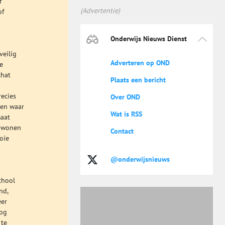
f
(Advertentie)
of
Onderwijs Nieuws Dienst
veilig
Adverteren op OND
e
chat
Plaats een bericht
recies
Over OND
nen waar
Wat is RSS
maat
n wonen
Contact
oie
@onderwijsnieuws
chool
nd,
eer
nog
 te