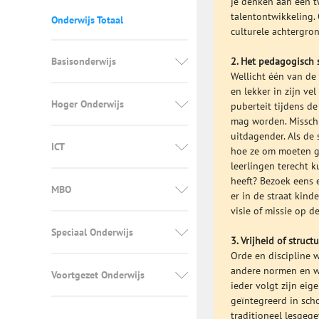
je denken aan een t
talentontwikkeling.
Onderwijs Totaal
culturele achtergro
Basisonderwijs
2. Het pedagogisch 
Wellicht één van de 
en lekker in zijn ve
Hoger Onderwijs
puberteit tijdens de
mag worden. Misschi
uitdagender. Als de
ICT
hoe ze om moeten g
leerlingen terecht 
heeft? Bezoek eens 
MBO
er in de straat kin
visie of missie op d
Speciaal Onderwijs
3. Vrijheid of structu
Orde en discipline w
andere normen en wa
Voortgezet Onderwijs
ieder volgt zijn ei
geïntegreerd in sch
traditioneel lesgeg