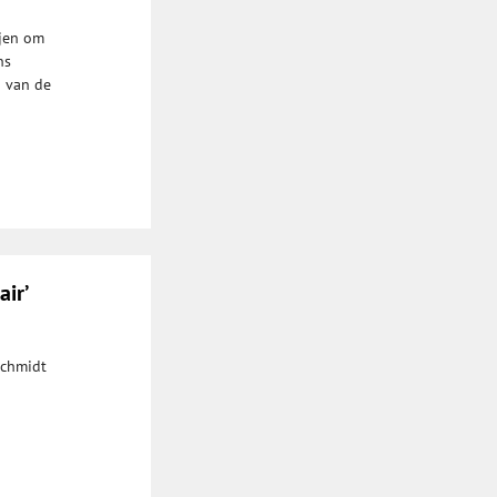
ijen om
ns
g van de
air’
Schmidt