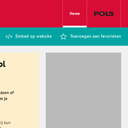
Home
Embed op website
Toevoegen aan favorieten
ol
 zoon of
Om je
ij kun