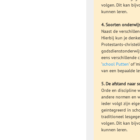
volgen. Dit kan bijv
kunnen leren.
4. Soorten onderwij
Naast de verschille
Hierbij kun je denk
Protestants-christel
godsdienstonderwijs
eens verschillende c
'
school Putten
' of 
van een bepaalde lev
5. De afstand naar s
Orde en discipline w
andere normen en wa
ieder volgt zijn ei
geïntegreerd in sch
traditioneel lesgeg
volgen. Dit kan bijv
kunnen leren.