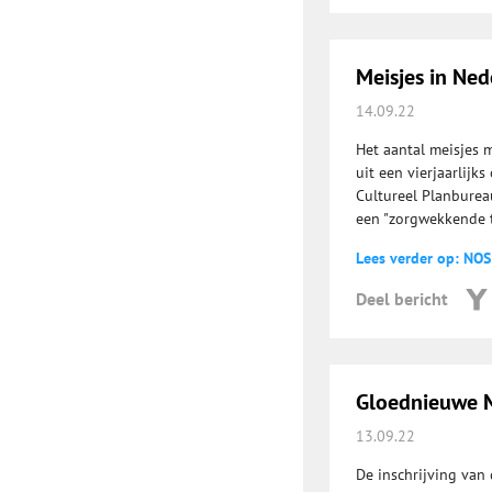
Meisjes in Ned
14.09.22
Het aantal meisjes 
uit een vierjaarlijk
Cultureel Planburea
een "zorgwekkende 
Lees verder op: NOS
Deel bericht
Gloednieuwe M
13.09.22
De inschrijving van 