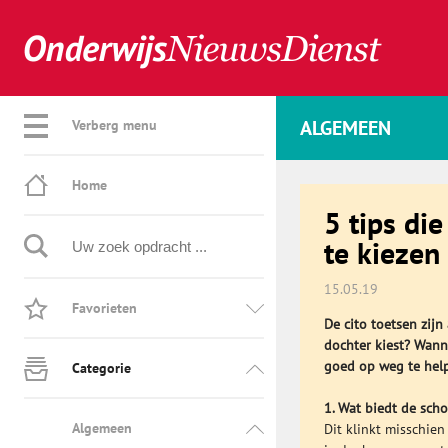
ALGEMEEN
Verberg menu
Home
5 tips di
te kiezen
15.05.19
Favorieten
De cito toetsen zijn
dochter kiest? Wann
goed op weg te help
Categorie
1. Wat biedt de scho
Algemeen
Dit klinkt misschie