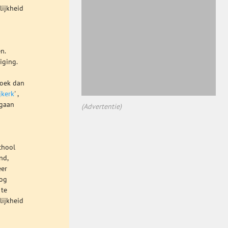
lijkheid
n.
iging.
zoek dan
jkerk
' ,
tgaan
(Advertentie)
chool
nd,
eer
nog
 te
lijkheid