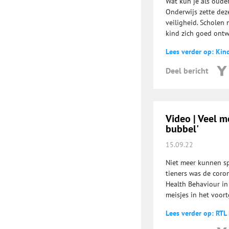
Wat kun je als oude
Onderwijs zette dez
veiligheid. Scholen
kind zich goed ontw
Lees verder op: Kin
Deel bericht
Video | Veel m
bubbel'
15.09.22
Niet meer kunnen sp
tieners was de coron
Health Behaviour in
meisjes in het voor
Lees verder op: RTL