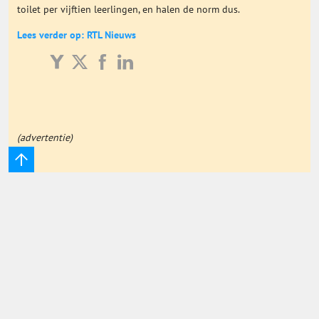
toilet per vijftien leerlingen, en halen de norm dus.
Onderwijs Totaal
Lees verder op: RTL Nieuws
Basisonderwijs
Hoger Onderwijs
(advertentie)
ICT
MBO
Speciaal Onderwijs
Voortgezet Onderwijs