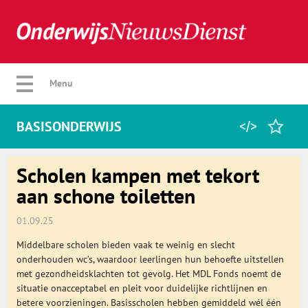
Verberg menu
Menu
BASISONDERWIJS
Home
Scholen kampen met tekort
aan schone toiletten
Favorieten
01.09.25
Middelbare scholen bieden vaak te weinig en slecht
Categorie
onderhouden wc’s, waardoor leerlingen hun behoefte uitstellen
met gezondheidsklachten tot gevolg. Het MDL Fonds noemt de
situatie onacceptabel en pleit voor duidelijke richtlijnen en
Algemeen
betere voorzieningen. Basisscholen hebben gemiddeld wél één