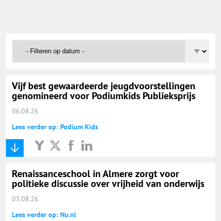
Onderwijs Nieuws Dienst
@onderwijsnieuws
Yurls.net
Vijf best gewaardeerde jeugdvoorstellingen
Vacaturewijzer Basisonderwijs
genomineerd voor Podiumkids Publieksprijs
06.08.26
Lees verder op: Podium Kids
Renaissanceschool in Almere zorgt voor
politieke discussie over vrijheid van onderwijs
03.08.26
Lees verder op: Nu.nl