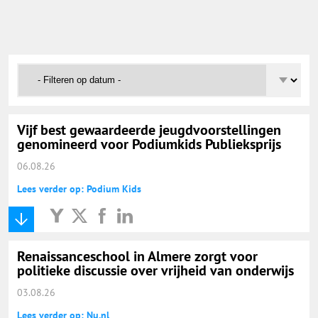
Onderwijs Nieuws Dienst
@onderwijsnieuws
Yurls.net
Vijf best gewaardeerde jeugdvoorstellingen
Vacaturewijzer Basisonderwijs
genomineerd voor Podiumkids Publieksprijs
06.08.26
Lees verder op: Podium Kids
Renaissanceschool in Almere zorgt voor
politieke discussie over vrijheid van onderwijs
03.08.26
Lees verder op: Nu.nl