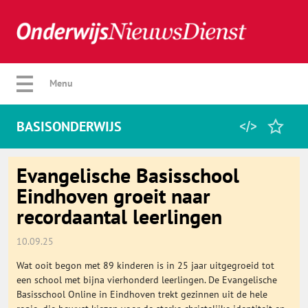
Verberg menu
Menu
BASISONDERWIJS
Home
Evangelische Basisschool
Eindhoven groeit naar
recordaantal leerlingen
Favorieten
10.09.25
Categorie
Wat ooit begon met 89 kinderen is in 25 jaar uitgegroeid tot
een school met bijna vierhonderd leerlingen. De Evangelische
Algemeen
Basisschool Online in Eindhoven trekt gezinnen uit de hele