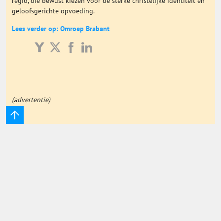
regio, die bewust kiezen voor de sterke christelijke identiteit en
geloofsgerichte opvoeding.
Onderwijs Totaal
Lees verder op: Omroep Brabant
Basisonderwijs
Hoger Onderwijs
(advertentie)
ICT
MBO
Speciaal Onderwijs
Voortgezet Onderwijs