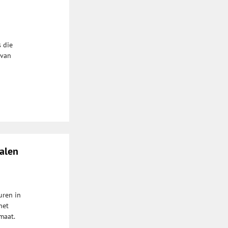
 die
 van
kalen
uren in
het
maat.