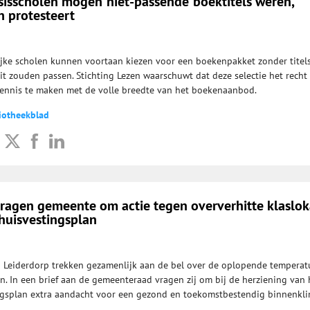
asisscholen mogen ‘niet-passende’ boektitels weren,
n protesteert
lijke scholen kunnen voortaan kiezen voor een boekenpakket zonder titels
eit zouden passen. Stichting Lezen waarschuwt dat deze selectie het recht
ennis te maken met de volle breedte van het boekenaanbod.
liotheekblad
vragen gemeente om actie tegen oververhitte klaslo
 huisvestingsplan
n Leiderdorp trekken gezamenlijk aan de bel over de oplopende temperat
 In een brief aan de gemeenteraad vragen zij om bij de herziening van 
ngsplan extra aandacht voor een gezond en toekomstbestendig binnenkli