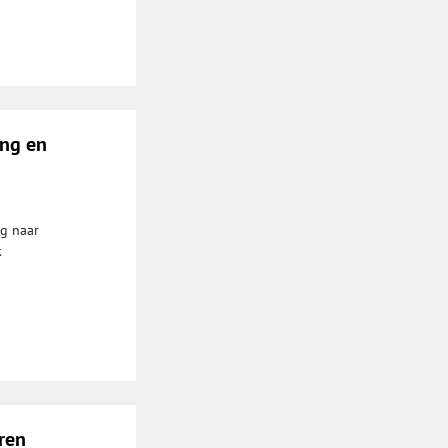
ing en
ug naar
k
ren