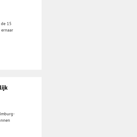
 de 15
 ernaar
ijk
Limburg-
kunnen