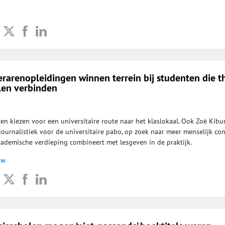
lerarenopleidingen winnen terrein bij studenten die t
llen verbinden
en kiezen voor een universitaire route naar het klaslokaal. Ook Zoë Kibu
 journalistiek voor de universitaire pabo, op zoek naar meer menselijk co
cademische verdieping combineert met lesgeven in de praktijk.
uw