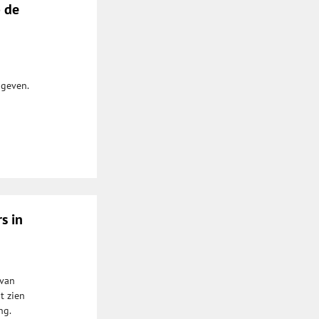
p de
 geven.
s in
 van
t zien
ng.