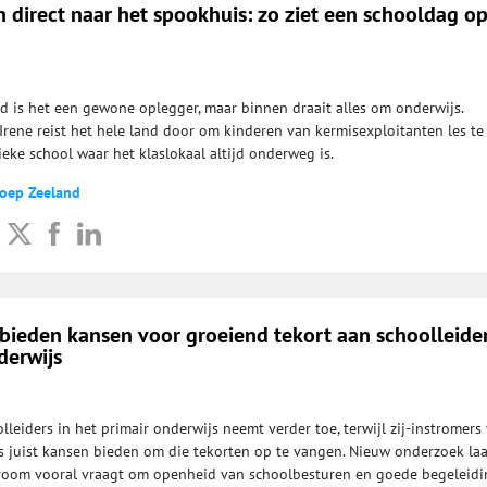
 direct naar het spookhuis: zo ziet een schooldag o
d is het een gewone oplegger, maar binnen draait alles om onderwijs.
Irene reist het hele land door om kinderen van kermisexploitanten les te
ieke school waar het klaslokaal altijd onderweg is.
roep Zeeland
 bieden kansen voor groeiend tekort aan schoolleider
derwijs
lleiders in het primair onderwijs neemt verder toe, terwijl zij-instromers
s juist kansen bieden om die tekorten op te vangen. Nieuw onderzoek laa
troom vooral vraagt om openheid van schoolbesturen en goede begeleidi