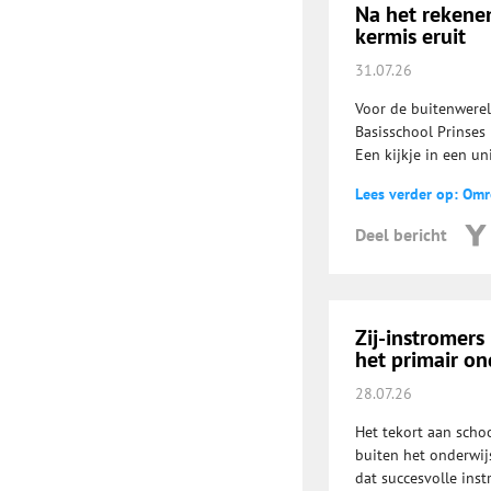
Na het rekenen
kermis eruit
31.07.26
Voor de buitenwerel
Basisschool Prinses 
Een kijkje in een un
Lees verder op: Om
Deel bericht
Zij-instromers
het primair on
28.07.26
Het tekort aan schoo
buiten het onderwij
dat succesvolle ins