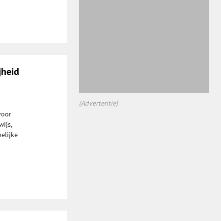
jheid
(Advertentie)
voor
ijs,
elijke