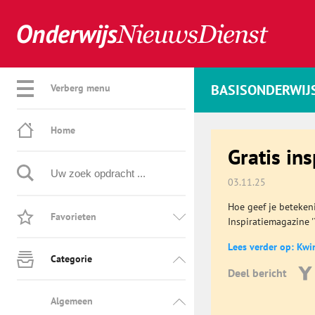
BASISONDERWIJ
Verberg menu
Home
Gratis in
03.11.25
Hoe geef je betekeni
Favorieten
Inspiratiemagazine 
Lees verder op: Kwi
Categorie
Deel bericht
Algemeen