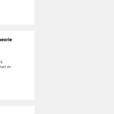
heorie
rg
ntact én