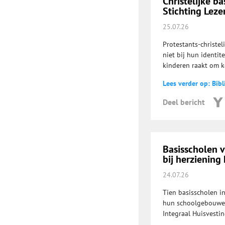
Christelijke b
Stichting Leze
25.07.26
Protestants-christe
niet bij hun identit
kinderen raakt om k
Lees verder op: Bib
Deel bericht
Basisscholen 
bij herziening
24.07.26
Tien basisscholen i
hun schoolgebouwen.
Integraal Huisvesti