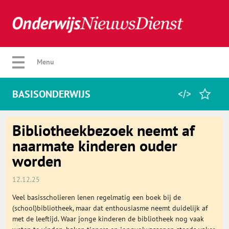
Verberg menu
Menu
BASISONDERWIJS
Home
Bibliotheekbezoek neemt af
naarmate kinderen ouder
worden
Favorieten
12.12.25
Categorie
Veel basisscholieren lenen regelmatig een boek bij de
(school)bibliotheek, maar dat enthousiasme neemt duidelijk af
Algemeen
met de leeftijd. Waar jonge kinderen de bibliotheek nog vaak