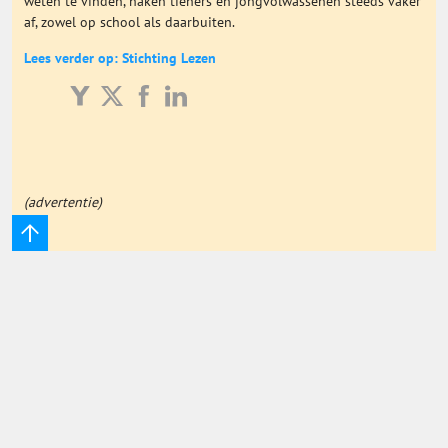
weten te vinden, haken tieners en jongvolwassenen steeds vaker
af, zowel op school als daarbuiten.
Onderwijs Totaal
Lees verder op: Stichting Lezen
Basisonderwijs
Hoger Onderwijs
(advertentie)
ICT
MBO
Speciaal Onderwijs
Voortgezet Onderwijs