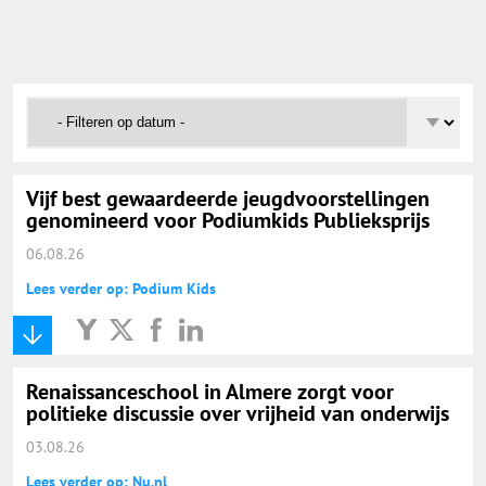
Onderwijs Nieuws Dienst
@onderwijsnieuws
Yurls.net
Vijf best gewaardeerde jeugdvoorstellingen
Vacaturewijzer Basisonderwijs
genomineerd voor Podiumkids Publieksprijs
06.08.26
Lees verder op: Podium Kids
Renaissanceschool in Almere zorgt voor
politieke discussie over vrijheid van onderwijs
03.08.26
Lees verder op: Nu.nl