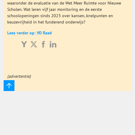
waaronder de evaluatie van de Wet Meer Ruimte voor Nieuwe
Onderwijs Totaal
Scholen. Wat leren vijf jaar monitoring en de eerste
schoolopeningen sinds 2023 over kansen, knelpunten en
keuzevrijheid in het funderend onderwijs?
Basisonderwijs
Lees verder op: VO Raad
Hoger Onderwijs
ICT
(advertentie)
MBO
Speciaal Onderwijs
Voortgezet Onderwijs