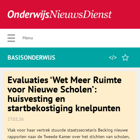
Verberg menu
Menu
BASISONDERWIJS
Home
Evaluaties ‘Wet Meer Ruimte
voor Nieuwe Scholen’:
huisvesting en
Favorieten
startbekostiging knelpunten
Categorie
27.02.26
Vlak voor haar vertrek stuurde staatssecretaris Becking nieuwe
Algemeen
rapporten naar de Tweede Kamer over het stichten van scholen,