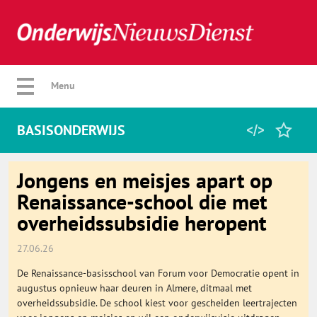
Verberg menu
Menu
BASISONDERWIJS
Home
Jongens en meisjes apart op
Renaissance-school die met
overheidssubsidie heropent
Favorieten
27.06.26
Categorie
De Renaissance-basisschool van Forum voor Democratie opent in
augustus opnieuw haar deuren in Almere, ditmaal met
Algemeen
overheidssubsidie. De school kiest voor gescheiden leertrajecten