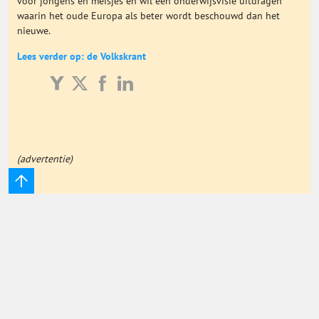
voor jongens en meisjes en wil een onderwijsvisie uitdragen
waarin het oude Europa als beter wordt beschouwd dan het
Onderwijs Totaal
nieuwe.
Lees verder op: de Volkskrant
Basisonderwijs
Hoger Onderwijs
ICT
(advertentie)
MBO
Speciaal Onderwijs
Voortgezet Onderwijs