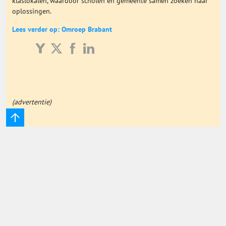
klaslokalen, waardoor scholen en gemeente samen zoeken naar
oplossingen.
Onderwijs Totaal
Lees verder op: Omroep Brabant
Basisonderwijs
Hoger Onderwijs
(advertentie)
ICT
MBO
Speciaal Onderwijs
Voortgezet Onderwijs