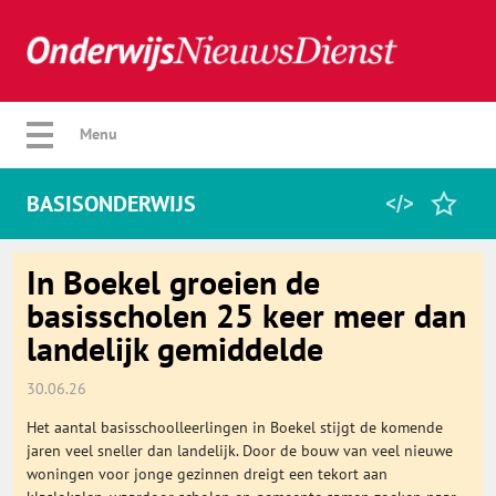
Verberg menu
Menu
BASISONDERWIJS
Home
In Boekel groeien de
basisscholen 25 keer meer dan
landelijk gemiddelde
Favorieten
30.06.26
Categorie
Het aantal basisschoolleerlingen in Boekel stijgt de komende
jaren veel sneller dan landelijk. Door de bouw van veel nieuwe
Algemeen
woningen voor jonge gezinnen dreigt een tekort aan