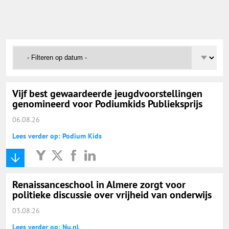
Onderwijs Nieuws Dienst
@onderwijsnieuws
Yurls.net
Vijf best gewaardeerde jeugdvoorstellingen
Vacaturewijzer Basisonderwijs
genomineerd voor Podiumkids Publieksprijs
06.08.26
Lees verder op: Podium Kids
Renaissanceschool in Almere zorgt voor
politieke discussie over vrijheid van onderwijs
03.08.26
Lees verder op: Nu.nl