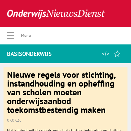
Verberg menu
Menu
BASISONDERWIJS
Home
Nieuwe regels voor stichting,
instandhouding en opheffing
van scholen moeten
Favorieten
onderwijsaanbod
toekomstbestendig maken
Categorie
07.07.26
Algemeen
Het kabinet wil de regels voor het starten, behouden en sluiten