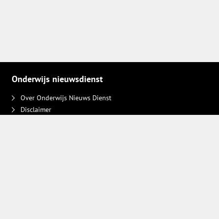
Onderwijs nieuwsdienst
Over Onderwijs Nieuws Dienst
Disclaimer
Contact
Adverteren
Plaats een bericht
Privacy keuzes intrekken
Volg ons