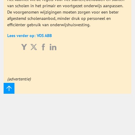
van scholen in het primair en voortgezet onderwijs aanpassen.
Onderwijs Totaal
De voorgenomen wijzigingen moeten zorgen voor een beter
afgestemd scholenaanbod, minder druk op personeel en
efficiënter gebruik van onderwijshuisvesting.
Basisonderwijs
Lees verder op: VOS ABB
Hoger Onderwijs
ICT
(advertentie)
MBO
Speciaal Onderwijs
Voortgezet Onderwijs