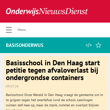
Verberg menu
Menu
BASISONDERWIJS
Home
Basisschool in Den Haag start
petitie tegen afvaloverlast bij
ondergrondse containers
Favorieten
09.07.26
Categorie
Basisschool Onze Wereld in Den Haag vraagt de gemeente om in
te grijpen tegen het zwerfafval rond de school. Leerlingen
Algemeen
ruimen zelf mee op, maar de stank, rommel en overlast blijven