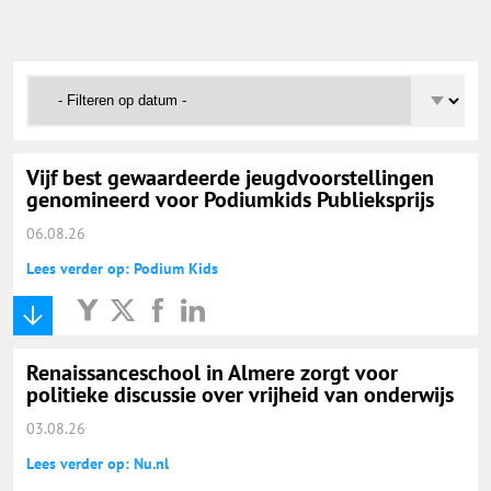
Onderwijs Nieuws Dienst
@onderwijsnieuws
Yurls.net
Vijf best gewaardeerde jeugdvoorstellingen
genomineerd voor Podiumkids Publieksprijs
Vacaturewijzer Basisonderwijs
06.08.26
Lees verder op: Podium Kids
Renaissanceschool in Almere zorgt voor
politieke discussie over vrijheid van onderwijs
03.08.26
Lees verder op: Nu.nl