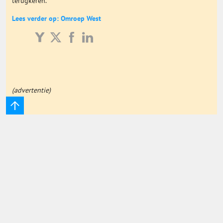
terugkeren.
Onderwijs Totaal
Lees verder op: Omroep West
Basisonderwijs
Hoger Onderwijs
(advertentie)
ICT
MBO
Speciaal Onderwijs
Voortgezet Onderwijs