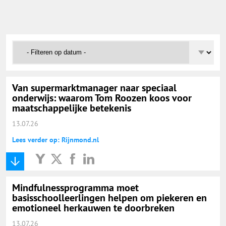
Onderwijs Nieuws Dienst
@onderwijsnieuws
Yurls.net
Van supermarktmanager naar speciaal
Vacaturewijzer Basisonderwijs
onderwijs: waarom Tom Roozen koos voor
maatschappelijke betekenis
13.07.26
Lees verder op: Rijnmond.nl
Mindfulnessprogramma moet
basisschoolleerlingen helpen om piekeren en
emotioneel herkauwen te doorbreken
13.07.26