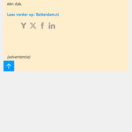
één dak.
Onderwijs Totaal
Lees verder op: Rotterdam.nl
Basisonderwijs
Hoger Onderwijs
(advertentie)
ICT
MBO
Speciaal Onderwijs
Voortgezet Onderwijs