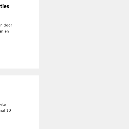
ties
en door
en en
orte
anaf 10