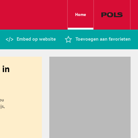
Home
Embed op website
Toevoegen aan favorieten
 in
zou
js,