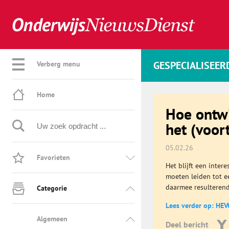
GESPECIALISEER
Verberg menu
Home
Hoe ontwi
het (voor
05.02.26
Favorieten
Het blijft een inte
moeten leiden tot e
daarmee resulterend 
Categorie
Lees verder op: HEV
Algemeen
Deel bericht