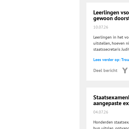
Leerlingen vs
gewoon doorst
10.07.26
Leerlingen in het v
uitstellen, hoeven n
staatssecretaris Jud
Lees verder op: Tro
Deel bericht
Staatsexamenka
aangepaste e
04.07.26
Honderden staatsexa
hun uitslag, ontvan