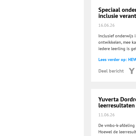
Speciaal onde
inclusie vera
16.06.26
Inclusief onderwijs 
ontwikkelen, mee kan
iedere leerling is g
Lees verder op: HEV
Deel bericht
Yuverta Dordr
leerresultaten
11.06.26
De vmbo-k-afdeling 
Hoewel de leerresult