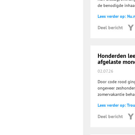
de benodigde inhaa
Lees verder op: Nu.n
Deel bericht
Honderden leer
afgelaste mon
02.07.26
Door code rood gin
ongeveer zeshonderd
zomervakantie beha
Lees verder op: Tro
Deel bericht