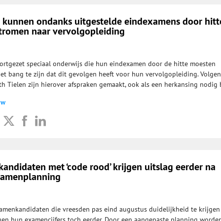
o kunnen ondanks uitgestelde eindexamens door hitt
romen naar vervolgopleiding
oortgezet speciaal onderwijs die hun eindexamen door de hitte moesten
iet bang te zijn dat dit gevolgen heeft voor hun vervolgopleiding. Volgen
ith Tielen zijn hierover afspraken gemaakt, ook als een herkansing nodig b
uw
ndidaten met ‘code rood’ krijgen uitslag eerder na
xamenplanning
menkandidaten die vreesden pas eind augustus duidelijkheid te krijgen
gen hun examencijfers toch eerder. Door een aangepaste planning worde