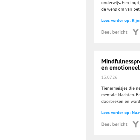
onderwijs. Een ingr
de wens om van bete
Lees verder op: Rij
Deel bericht
Mindfulnesspr
en emotioneel
13.07.26
Tienermeisjes die n
mentale klachten. E
doorbreken en wordt
Lees verder op: Nu.n
Deel bericht