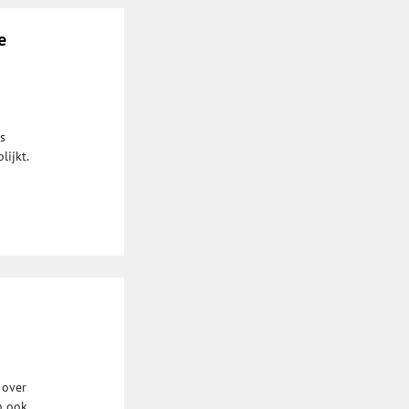
e
s
lijkt.
 over
n ook