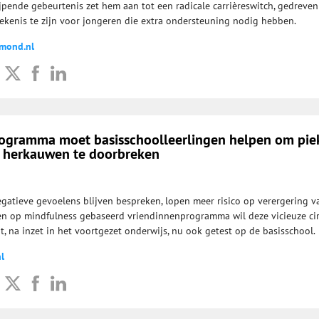
ijpende gebeurtenis zet hem aan tot een radicale carrièreswitch, gedreve
kenis te zijn voor jongeren die extra ondersteuning nodig hebben.
nmond.nl
ogramma moet basisschoolleerlingen helpen om pie
 herkauwen te doorbreken
egatieve gevoelens blijven bespreken, lopen meer risico op verergering v
en op mindfulness gebaseerd vriendinnenprogramma wil deze vicieuze cir
, na inzet in het voortgezet onderwijs, nu ook getest op de basisschool.
l