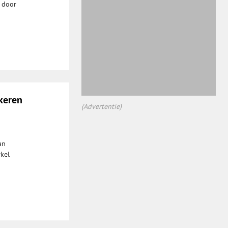
n door
keren
(Advertentie)
an
kel