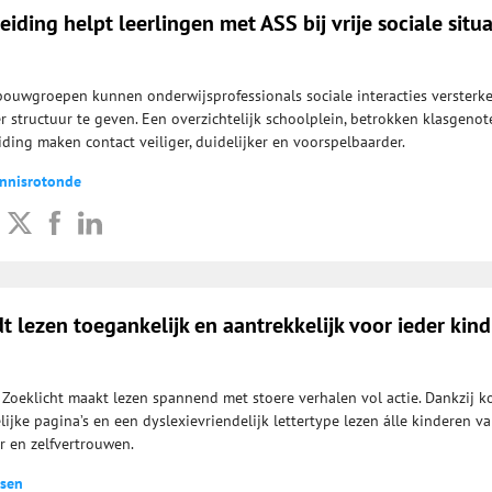
iding helpt leerlingen met ASS bij vrije sociale situa
bouwgroepen kunnen onderwijsprofessionals sociale interacties versterk
 structuur te geven. Een overzichtelijk schoolplein, betrokken klasgenot
ding maken contact veiliger, duidelijker en voorspelbaarder.
wnnisrotonde
t lezen toegankelijk en aantrekkelijk voor ieder kind
? Zoeklicht maakt lezen spannend met stoere verhalen vol actie. Dankzij k
ijke pagina’s en een dyslexievriendelijk lettertype lezen álle kinderen v
r en zelfvertrouwen.
jsen