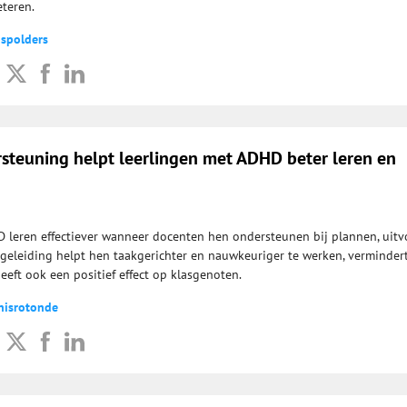
eteren.
dspolders
rsteuning helpt leerlingen met ADHD beter leren en
 leren effectiever wanneer docenten hen ondersteunen bij plannen, uitv
egeleiding helpt hen taakgerichter en nauwkeuriger te werken, verminder
eft ook een positief effect op klasgenoten.
nisrotonde