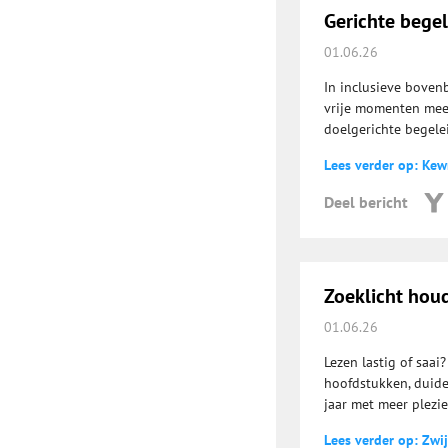
Gerichte begele
01.06.26
In inclusieve boven
vrije momenten meer
doelgerichte begelei
Lees verder op: Ke
Deel bericht
Zoeklicht houd
01.06.26
Lezen lastig of saai
hoofdstukken, duidel
jaar met meer plezie
Lees verder op: Zwi