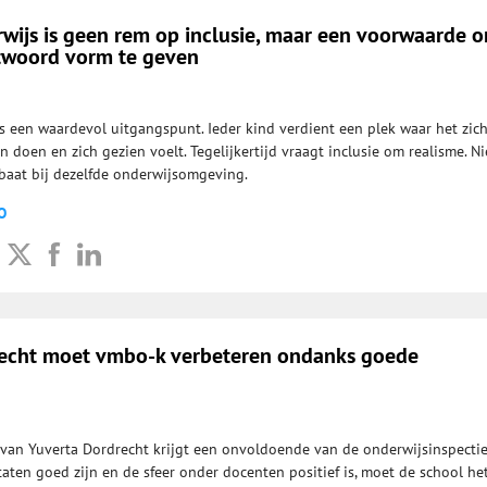
rwijs is geen rem op inclusie, maar een voorwaarde 
ntwoord vorm te geven
is een waardevol uitgangspunt. Ieder kind verdient een plek waar het zic
 doen en zich gezien voelt. Tegelijkertijd vraagt inclusie om realisme. Ni
ebaat bij dezelfde onderwijs­omgeving.
O
echt moet vmbo-k verbeteren ondanks goede
van Yuverta Dordrecht krijgt een onvoldoende van de onderwijsinspectie
aten goed zijn en de sfeer onder docenten positief is, moet de school he