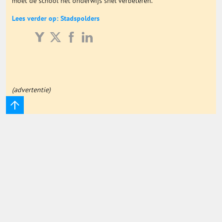
moet de school het onderwijs snel verbeteren.
Onderwijs Totaal
Lees verder op: Stadspolders
Basisonderwijs
Hoger Onderwijs
(advertentie)
ICT
MBO
Speciaal Onderwijs
Voortgezet Onderwijs