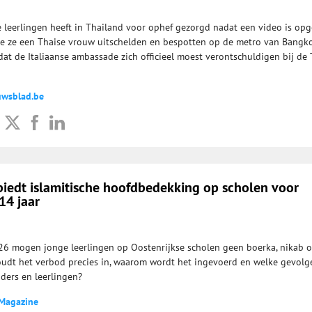
e leerlingen heeft in Thailand voor ophef gezorgd nadat een video is op
oe ze een Thaise vrouw uitschelden en bespotten op de metro van Bangko
dat de Italiaanse ambassade zich officieel moest verontschuldigen bij de
uwsblad.be
biedt islamitische hoofdbedekking op scholen voor
14 jaar
6 mogen jonge leerlingen op Oostenrijkse scholen geen boerka, nikab o
udt het verbod precies in, waarom wordt het ingevoerd en welke gevolg
uders en leerlingen?
 Magazine