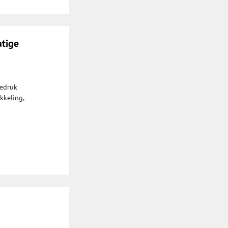
atige
iedruk
kkeling,