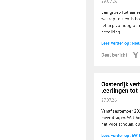
29.07.26
Een groep Italiaans
waarop te zien is h
rel liep zo hoog op 
bevolking.
Lees verder op: Nie
Deel bericht
Oostenrijk ver
leerlingen tot 
27.07.26
Vanaf september 202
meer dragen. Wat ho
het voor scholen, o
Lees verder op: EW