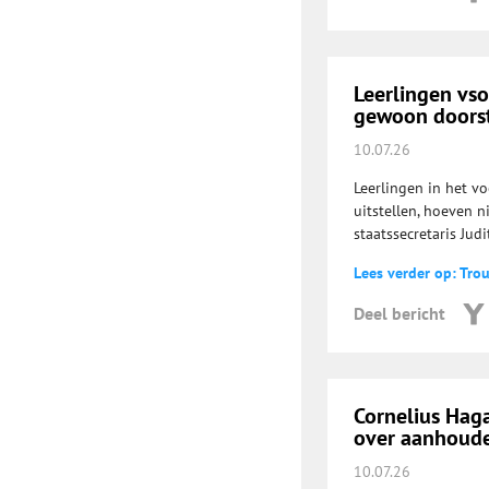
Leerlingen vs
gewoon doorst
10.07.26
Leerlingen in het v
uitstellen, hoeven n
staatssecretaris Jud
Lees verder op: Tro
Deel bericht
Cornelius Haga
over aanhoud
10.07.26