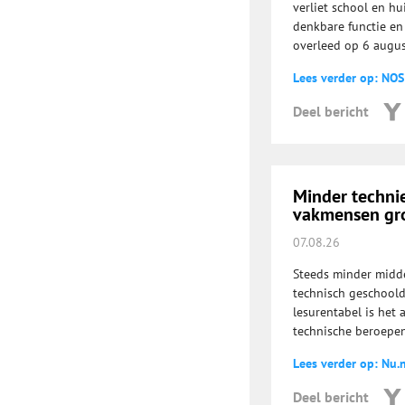
verliet school en hu
denkbare functie en 
overleed op 6 august
Lees verder op: NOS
Deel bericht
Minder technie
vakmensen gro
07.08.26
Steeds minder midde
technisch geschoold
lesurentabel is het
technische beroepen
Lees verder op: Nu.n
Deel bericht