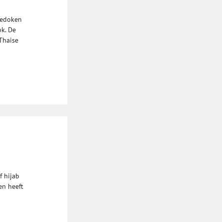
gedoken
k. De
 Thaise
f hijab
en heeft