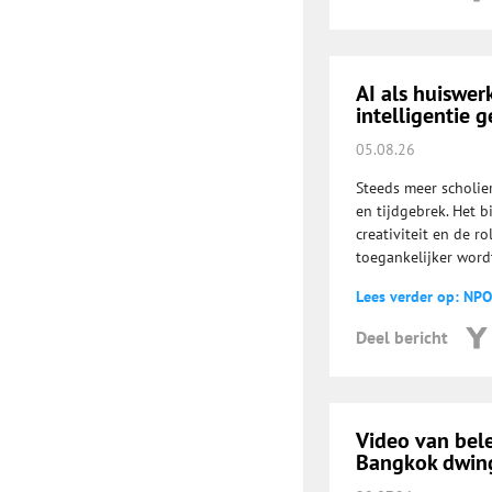
AI als huiswe
intelligentie g
05.08.26
Steeds meer scholie
en tijdgebrek. Het b
creativiteit en de r
toegankelijker word
Lees verder op: NPO
Deel bericht
Video van bel
Bangkok dwing