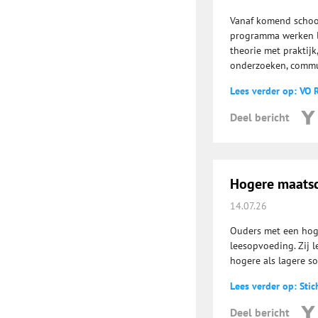
Vanaf komend school
programma werken le
theorie met praktij
onderzoeken, commu
Lees verder op: VO 
Deel bericht
Hogere maatsch
14.07.26
Ouders met een hog
leesopvoeding. Zij l
hogere als lagere s
Lees verder op: Stic
Deel bericht