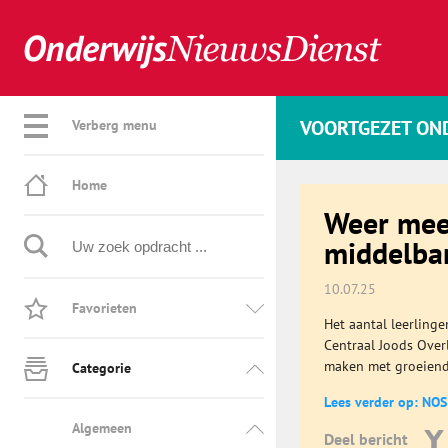
VOORTGEZET ON
Verberg menu
Home
Weer meer
middelba
10.07.25
Favorieten
Het aantal leerlinge
Centraal Joods Overl
maken met groeiend
Categorie
Lees verder op: NOS
Algemeen
Deel bericht