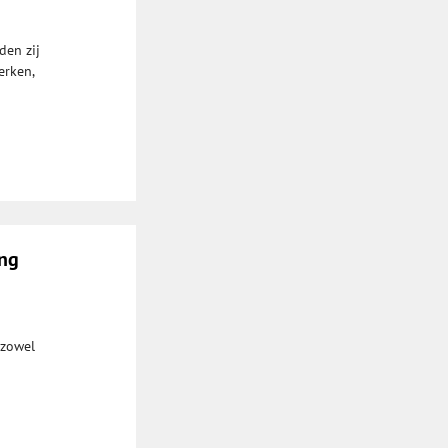
den zij
erken,
ing
 zowel