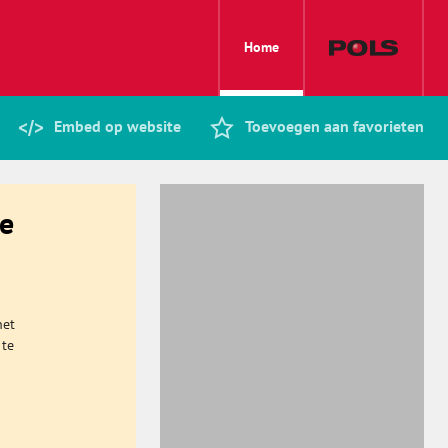
Home
Embed op website
Toevoegen aan favorieten
se
het
 te