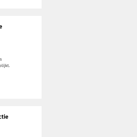
e
s
lijkt.
ctie