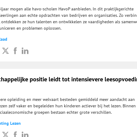
jaar mogen alle havo-scholen HavoP aanbieden. In dit praktijkgerichte
erlingen aan echte opdrachten van bedrijven en organisaties. Zo verbin
k, ontdekken ze hun talenten en ontwikkelen ze vaardigheden als samenw
niceren en problemen oplossen.
Raad
appelijke positie leidt tot intensievere leesopvoed
ere opleiding en meer welvaart besteden gemiddeld meer aandacht aan
ezen zelf vaker en begeleiden hun kinderen actiever bij het lezen. Binnen
ociaaleconomische groepen bestaan echter grote verschillen.
hting Lezen