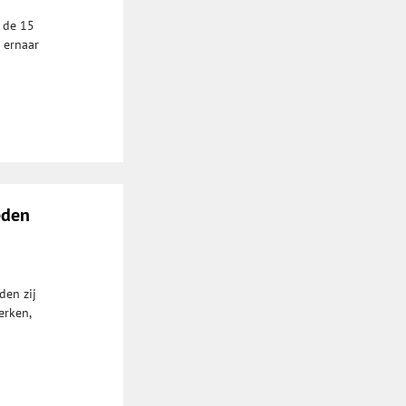
 de 15
 ernaar
eden
den zij
erken,