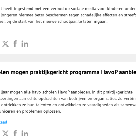
t heeft ingestemd met een verbod op sociale media voor kinderen onder
l jongeren hiermee beter beschermen tegen schadelijke effecten en streeft
er, bij de start van het nieuwe schooljaar, te laten ingaan.
olen mogen praktijkgericht programma HavoP aanbi
jaar mogen alle havo-scholen HavoP aanbieden. In dit praktijkgerichte
erlingen aan echte opdrachten van bedrijven en organisaties. Zo verbin
k, ontdekken ze hun talenten en ontwikkelen ze vaardigheden als samenw
niceren en problemen oplossen.
Raad