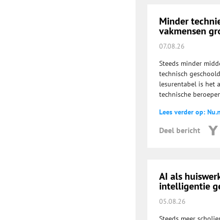
Minder technie
vakmensen gro
07.08.26
Steeds minder midde
technisch geschoold
lesurentabel is het
technische beroepen
Lees verder op: Nu.n
Deel bericht
AI als huiswe
intelligentie g
05.08.26
Steeds meer scholie