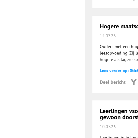
Hogere maatsch
14.07.26
Ouders met een hog
leesopvoeding. Zij l
hogere als lagere s
Lees verder op: Stic
Deel bericht
Leerlingen vs
gewoon doorst
10.07.26
Leerlingen in het v