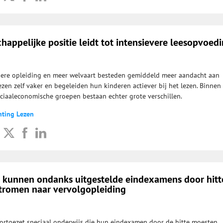
appelijke positie leidt tot intensievere leesopvoed
ere opleiding en meer welvaart besteden gemiddeld meer aandacht aan
ezen zelf vaker en begeleiden hun kinderen actiever bij het lezen. Binnen
ociaaleconomische groepen bestaan echter grote verschillen.
hting Lezen
o kunnen ondanks uitgestelde eindexamens door hitt
romen naar vervolgopleiding
oortgezet speciaal onderwijs die hun eindexamen door de hitte moesten