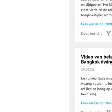
en tijdgebrek. Het b
creativiteit en de r
toegankelijker word
Lees verder op: NPO
Deel bericht
Video van bel
Bangkok dwing
29.07.26
Een groep Italiaans
waarop te zien is h
rel liep zo hoog op 
bevolking.
Lees verder op: Nie