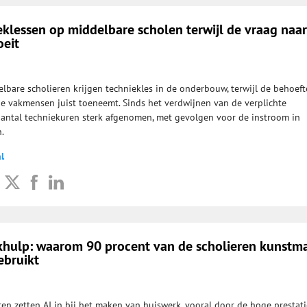
klessen op middelbare scholen terwijl de vraag naar
eit
lbare scholieren krijgen techniekles in de onderbouw, terwijl de behoeft
e vakmensen juist toeneemt. Sinds het verdwijnen van de verplichte
 aantal techniekuren sterk afgenomen, met gevolgen voor de instroom in
.
l
rkhulp: waarom 90 procent van de scholieren kunstm
ebruikt
ren zetten AI in bij het maken van huiswerk, vooral door de hoge prestat