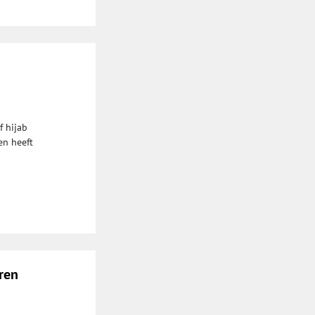
f hijab
en heeft
ren