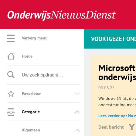
VOORTGEZET ON
Verberg menu
Home
Microsoft
onderwij
03.08.25
Favorieten
Windows 11 SE, de o
ondersteuning meer. 
Categorie
Lees verder op: Nu.n
Deel bericht
Algemeen