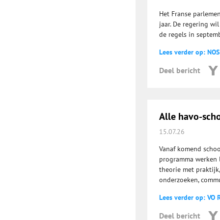
Het Franse parlemen
jaar. De regering wi
de regels in septemb
Lees verder op: NOS
Deel bericht
Alle havo-sch
15.07.26
Vanaf komend school
programma werken le
theorie met praktij
onderzoeken, commu
Lees verder op: VO 
Deel bericht