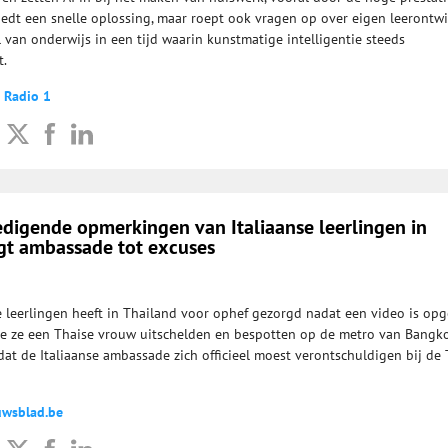
iedt een snelle oplossing, maar roept ook vragen op over eigen leerontwi
ol van onderwijs in een tijd waarin kunstmatige intelligentie steeds
t.
 Radio 1
edigende opmerkingen van Italiaanse leerlingen in
t ambassade tot excuses
e leerlingen heeft in Thailand voor ophef gezorgd nadat een video is op
oe ze een Thaise vrouw uitschelden en bespotten op de metro van Bangko
dat de Italiaanse ambassade zich officieel moest verontschuldigen bij de
uwsblad.be