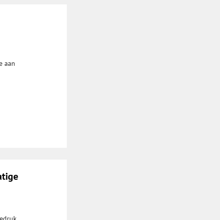
e aan
atige
iedruk