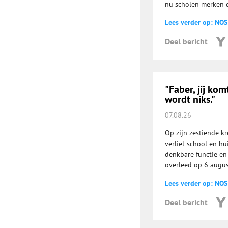
nu scholen merken da
Lees verder op: NOS
Deel bericht
"Faber, jij kom
wordt niks."
07.08.26
Op zijn zestiende kr
verliet school en hu
denkbare functie en 
overleed op 6 august
Lees verder op: NOS
Deel bericht