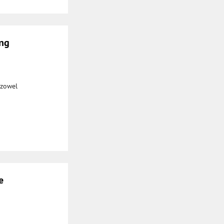
ing
 zowel
e