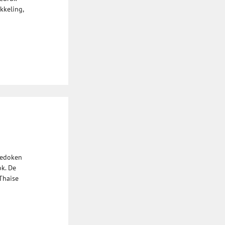
kkeling,
gedoken
k. De
 Thaise