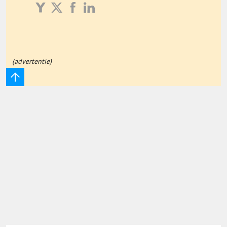
Onderwijs Totaal
Basisonderwijs
(advertentie)
Hoger Onderwijs
ICT
MBO
Speciaal Onderwijs
Voortgezet Onderwijs