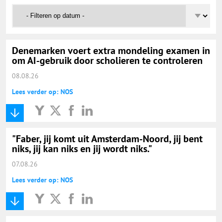
Onderwijs Nieuws Dienst
@onderwijsnieuws
Denemarken voert extra mondeling examen in
om AI-gebruik door scholieren te controleren
Yurls.net
08.08.26
Vacaturewijzer Basisonderwijs
Lees verder op: NOS
"Faber, jij komt uit Amsterdam-Noord, jij bent
niks, jij kan niks en jij wordt niks."
07.08.26
Lees verder op: NOS