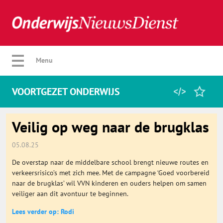
Verberg menu
Menu
VOORTGEZET ONDERWIJS
Home
Veilig op weg naar de brugklas
05.08.25
Favorieten
De overstap naar de middelbare school brengt nieuwe routes en
verkeersrisico’s met zich mee. Met de campagne ‘Goed voorbereid
Categorie
naar de brugklas’ wil VVN kinderen en ouders helpen om samen
veiliger aan dit avontuur te beginnen.
Algemeen
Lees verder op: Rodi