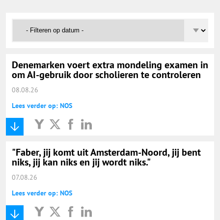
Onderwijs Nieuws Dienst
@onderwijsnieuws
Yurls.net
Denemarken voert extra mondeling examen in
om AI-gebruik door scholieren te controleren
08.08.26
Vacaturewijzer Basisonderwijs
Lees verder op: NOS
"Faber, jij komt uit Amsterdam-Noord, jij bent
niks, jij kan niks en jij wordt niks."
07.08.26
Lees verder op: NOS