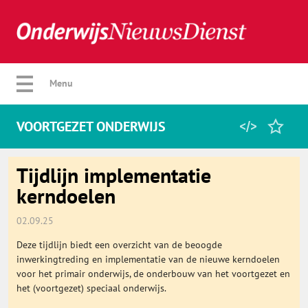
Verberg menu
Menu
VOORTGEZET ONDERWIJS
Home
Tijdlijn implementatie
kerndoelen
Favorieten
02.09.25
Deze tijdlijn biedt een overzicht van de beoogde
Categorie
inwerkingtreding en implementatie van de nieuwe kerndoelen
voor het primair onderwijs, de onderbouw van het voortgezet en
het (voortgezet) speciaal onderwijs.
Algemeen