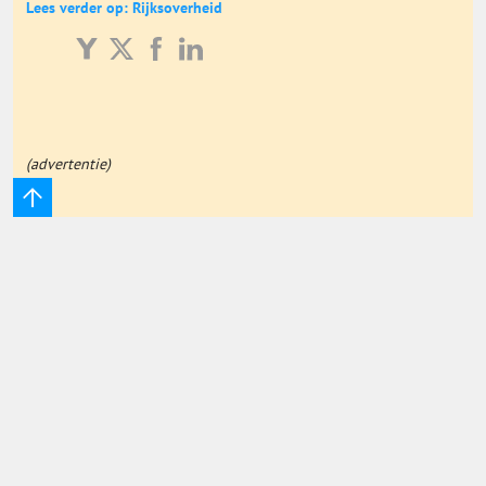
Lees verder op: Rijksoverheid
Onderwijs Totaal
Basisonderwijs
Hoger Onderwijs
(advertentie)
ICT
MBO
Speciaal Onderwijs
Voortgezet Onderwijs