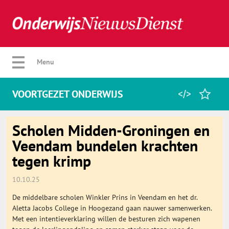
Verberg menu
Menu
VOORTGEZET ONDERWIJS
Home
Scholen Midden-Groningen en
Veendam bundelen krachten
tegen krimp
Favorieten
10.10.25
Categorie
De middelbare scholen Winkler Prins in Veendam en het dr.
Aletta Jacobs College in Hoogezand gaan nauwer samenwerken.
Algemeen
Met een intentieverklaring willen de besturen zich wapenen