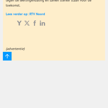
tegen de leerlingendaling en samen sterker staan voor de
toekomst.
Onderwijs Totaal
Lees verder op: RTV Noord
Basisonderwijs
Hoger Onderwijs
(advertentie)
ICT
MBO
Speciaal Onderwijs
Voortgezet Onderwijs