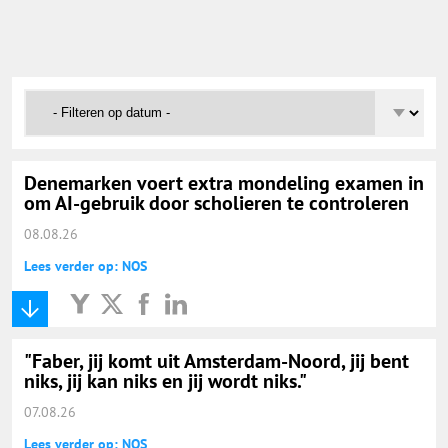
Onderwijs Nieuws Dienst
@onderwijsnieuws
Yurls.net
Denemarken voert extra mondeling examen in
Vacaturewijzer Basisonderwijs
om AI-gebruik door scholieren te controleren
08.08.26
Lees verder op: NOS
"Faber, jij komt uit Amsterdam-Noord, jij bent
niks, jij kan niks en jij wordt niks."
07.08.26
Lees verder op: NOS