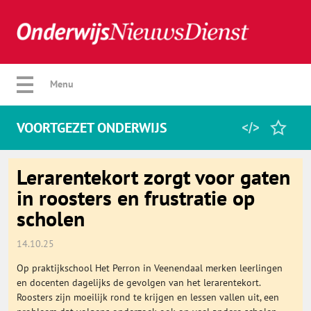
Verberg menu
Menu
VOORTGEZET ONDERWIJS
Home
Lerarentekort zorgt voor gaten
in roosters en frustratie op
scholen
Favorieten
14.10.25
Categorie
Op praktijkschool Het Perron in Veenendaal merken leerlingen
en docenten dagelijks de gevolgen van het lerarentekort.
Algemeen
Roosters zijn moeilijk rond te krijgen en lessen vallen uit, een