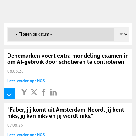
Onderwijs Nieuws Dienst
@onderwijsnieuws
Yurls.net
Denemarken voert extra mondeling examen in
Vacaturewijzer Basisonderwijs
om AI-gebruik door scholieren te controleren
08.08.26
Lees verder op: NOS
"Faber, jij komt uit Amsterdam-Noord, jij bent
niks, jij kan niks en jij wordt niks."
07.08.26
Lees verder op: NOS