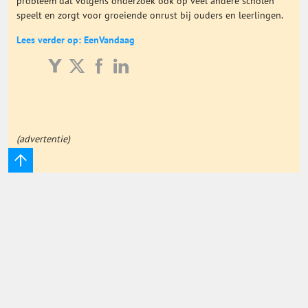
probleem dat volgens onderzoek ook op veel andere scholen
speelt en zorgt voor groeiende onrust bij ouders en leerlingen.
Onderwijs Totaal
Lees verder op: EenVandaag
Basisonderwijs
Hoger Onderwijs
(advertentie)
ICT
MBO
Speciaal Onderwijs
Voortgezet Onderwijs