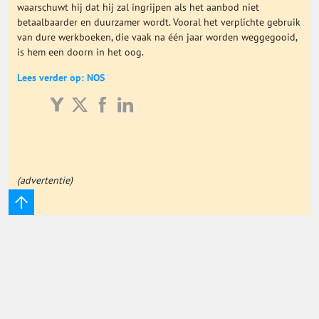
waarschuwt hij dat hij zal ingrijpen als het aanbod niet
Onderwijs Totaal
betaalbaarder en duurzamer wordt. Vooral het verplichte gebruik
van dure werkboeken, die vaak na één jaar worden weggegooid,
is hem een doorn in het oog.
Basisonderwijs
Lees verder op: NOS
Hoger Onderwijs
ICT
(advertentie)
MBO
Speciaal Onderwijs
Voortgezet Onderwijs