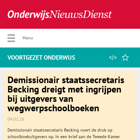
Verberg menu
Menu
VOORTGEZET ONDERWIJS
Home
Demissionair staatssecretaris
Becking dreigt met ingrijpen
bij uitgevers van
Favorieten
wegwerpschoolboeken
Categorie
04.02.26
Demissionair staatssecretaris Becking voert de druk op
Algemeen
schoolboekuitgevers op. In een brief aan de Tweede Kamer