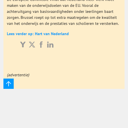
maken van de onderwijsdoelen van de EU. Vooral de
Onderwijs Totaal
achteruitgang van basisvaardigheden onder leerlingen baart
zorgen. Brussel roept op tot extra maatregelen om de kwaliteit
van het onderwijs en de prestaties van scholieren te versterken.
Basisonderwijs
Lees verder op: Hart van Nederland
Hoger Onderwijs
ICT
(advertentie)
MBO
Speciaal Onderwijs
Voortgezet Onderwijs