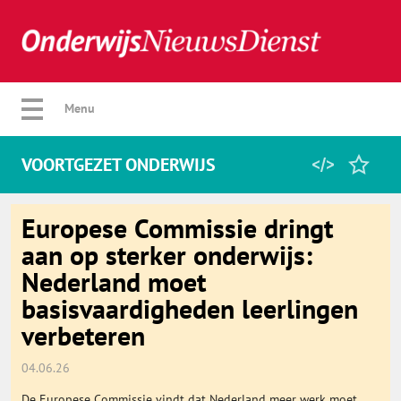
Verberg menu
Menu
VOORTGEZET ONDERWIJS
Home
Europese Commissie dringt
aan op sterker onderwijs:
Nederland moet
Favorieten
basisvaardigheden leerlingen
verbeteren
Categorie
04.06.26
Algemeen
De Europese Commissie vindt dat Nederland meer werk moet