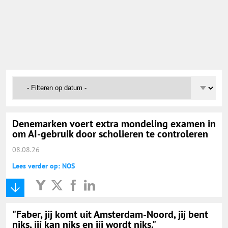
Onderwijs Nieuws Dienst
@onderwijsnieuws
Yurls.net
Vacaturewijzer Basisonderwijs
Denemarken voert extra mondeling examen in
om AI-gebruik door scholieren te controleren
08.08.26
Lees verder op: NOS
"Faber, jij komt uit Amsterdam-Noord, jij bent
niks, jij kan niks en jij wordt niks."