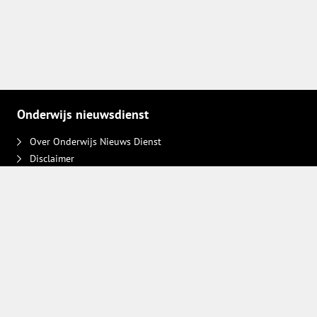
Onderwijs nieuwsdienst
Over Onderwijs Nieuws Dienst
Disclaimer
Contact
Adverteren
Plaats een bericht
Privacy keuzes intrekken
Volg ons