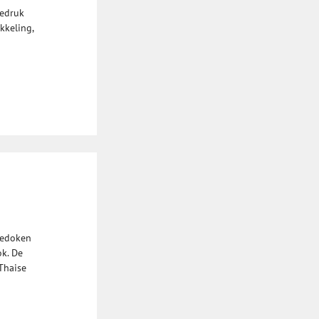
iedruk
kkeling,
gedoken
k. De
 Thaise