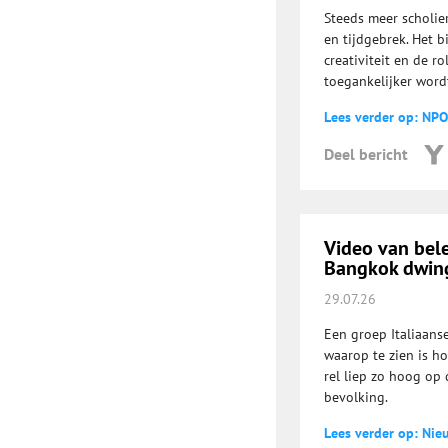
Steeds meer scholie
en tijdgebrek. Het b
creativiteit en de r
toegankelijker word
Lees verder op: NPO
Deel bericht
Video van bel
Bangkok dwing
29.07.26
Een groep Italiaans
waarop te zien is h
rel liep zo hoog op 
bevolking.
Lees verder op: Nie