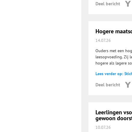
Deel bericht
Hogere maatsch
14.07.26
Ouders met een hog
leesopvoeding. Zij l
hogere als lagere s
Lees verder op: Stic
Deel bericht
Leerlingen vs
gewoon doorst
10.07.26