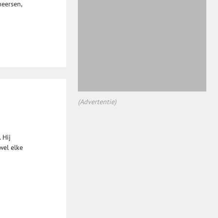
heersen,
(Advertentie)
 Hij
wel elke