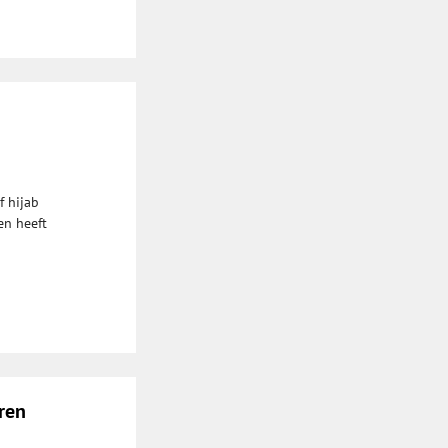
f hijab
en heeft
ren