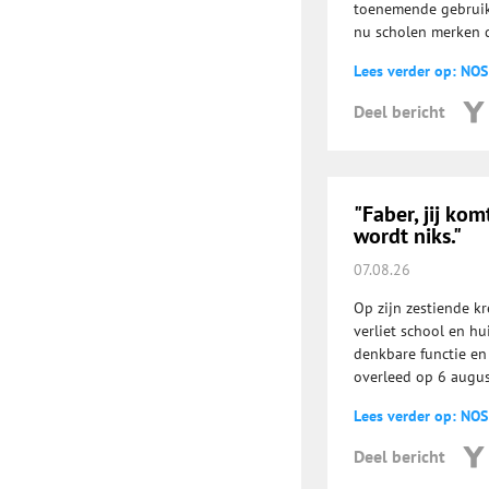
toenemende gebruik 
nu scholen merken da
Lees verder op: NOS
Deel bericht
"Faber, jij kom
wordt niks."
07.08.26
Op zijn zestiende kr
verliet school en hu
denkbare functie en 
overleed op 6 august
Lees verder op: NOS
Deel bericht