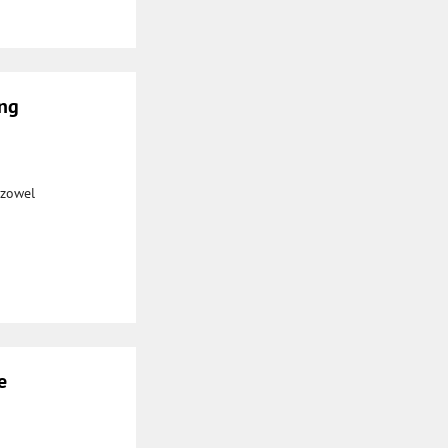
ing
 zowel
e