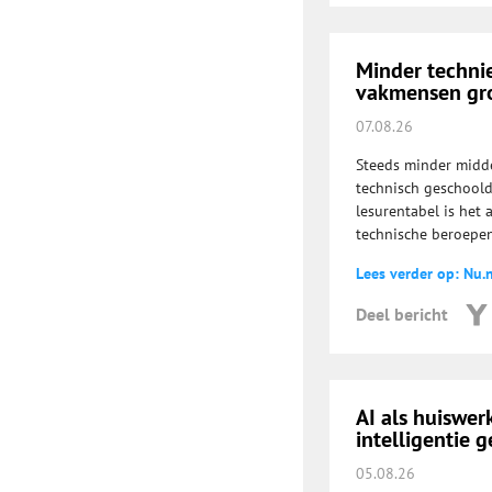
Minder technie
vakmensen gro
07.08.26
Steeds minder midde
technisch geschoold
lesurentabel is het
technische beroepen
Lees verder op: Nu.n
Deel bericht
AI als huiswe
intelligentie g
05.08.26