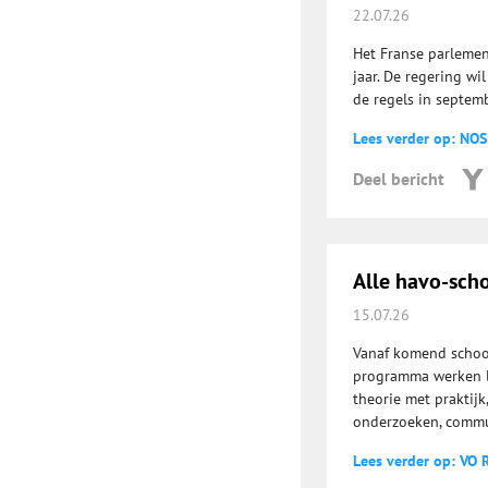
22.07.26
Het Franse parlemen
jaar. De regering wi
de regels in septemb
Lees verder op: NOS
Deel bericht
Alle havo-sch
15.07.26
Vanaf komend school
programma werken le
theorie met praktij
onderzoeken, commu
Lees verder op: VO 