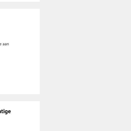
e aan
atige