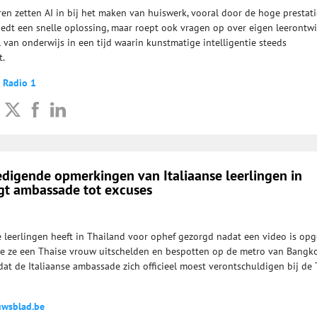
ren zetten AI in bij het maken van huiswerk, vooral door de hoge prestat
iedt een snelle oplossing, maar roept ook vragen op over eigen leerontwi
ol van onderwijs in een tijd waarin kunstmatige intelligentie steeds
t.
 Radio 1
edigende opmerkingen van Italiaanse leerlingen in
t ambassade tot excuses
e leerlingen heeft in Thailand voor ophef gezorgd nadat een video is op
oe ze een Thaise vrouw uitschelden en bespotten op de metro van Bangko
dat de Italiaanse ambassade zich officieel moest verontschuldigen bij de
uwsblad.be