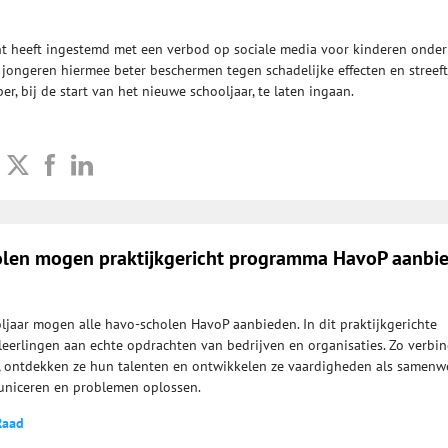
t heeft ingestemd met een verbod op sociale media voor kinderen onder
l jongeren hiermee beter beschermen tegen schadelijke effecten en streeft
er, bij de start van het nieuwe schooljaar, te laten ingaan.
olen mogen praktijkgericht programma HavoP aanbi
jaar mogen alle havo-scholen HavoP aanbieden. In dit praktijkgerichte
erlingen aan echte opdrachten van bedrijven en organisaties. Zo verbin
k, ontdekken ze hun talenten en ontwikkelen ze vaardigheden als samenw
niceren en problemen oplossen.
Raad