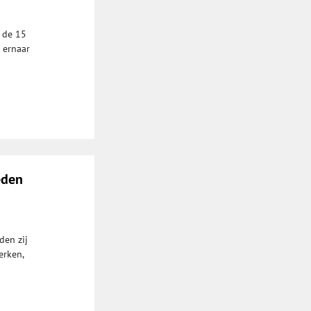
 de 15
 ernaar
eden
den zij
erken,