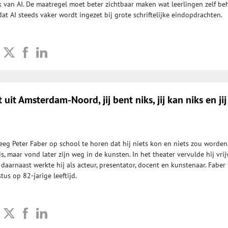
van AI. De maatregel moet beter zichtbaar maken wat leerlingen zelf be
t AI steeds vaker wordt ingezet bij grote schriftelijke eindopdrachten.
t uit Amsterdam-Noord, jij bent niks, jij kan niks en jij
eeg Peter Faber op school te horen dat hij niets kon en niets zou worden.
is, maar vond later zijn weg in de kunsten. In het theater vervulde hij vrij
daarnaast werkte hij als acteur, presentator, docent en kunstenaar. Faber
us op 82-jarige leeftijd.