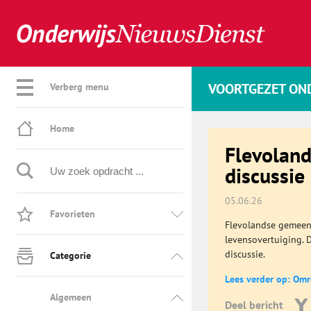
VOORTGEZET ON
Verberg menu
Home
Flevolan
discussie 
05.06.26
Favorieten
Flevolandse gemeent
levensovertuiging. 
discussie.
Categorie
Lees verder op: Om
Algemeen
Deel bericht