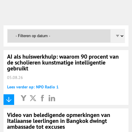
Onderwijs Nieuws Dienst
@onderwijsnieuws
Yurls.net
Vacaturewijzer Basisonderwijs
AI als huiswerkhulp: waarom 90 procent van
de scholieren kunstmatige intelligentie
gebruikt
05.08.26
Lees verder op: NPO Radio 1
Video van beledigende opmerkingen van
Italiaanse leerlingen in Bangkok dwingt
ambassade tot excuses