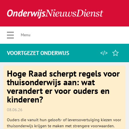
Verberg menu
Menu
VOORTGEZET ONDERWIJS
Home
Hoge Raad scherpt regels voor
thuisonderwijs aan: wat
verandert er voor ouders en
Favorieten
kinderen?
Categorie
08.06.26
Ouders die vanuit hun geloofs- of levensovertuiging kiezen voor
Algemeen
thuisonderwijs krijgen te maken met strengere voorwaarden.