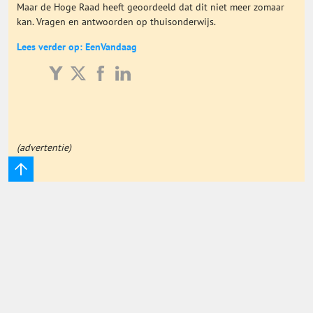
Maar de Hoge Raad heeft geoordeeld dat dit niet meer zomaar
Onderwijs Totaal
kan. Vragen en antwoorden op thuisonderwijs.
Lees verder op: EenVandaag
Basisonderwijs
Hoger Onderwijs
ICT
(advertentie)
MBO
Speciaal Onderwijs
Voortgezet Onderwijs