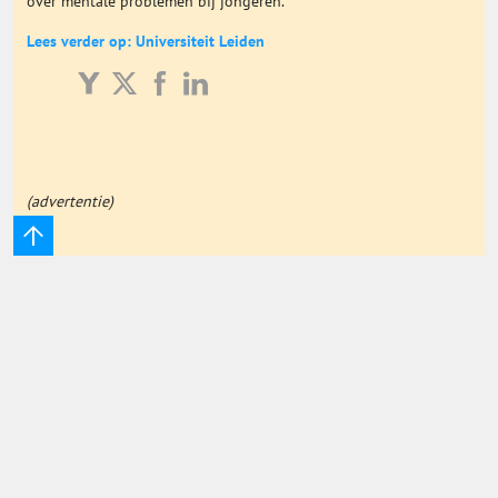
over mentale problemen bij jongeren.
Onderwijs Totaal
Lees verder op: Universiteit Leiden
Basisonderwijs
Hoger Onderwijs
(advertentie)
ICT
MBO
Speciaal Onderwijs
Voortgezet Onderwijs