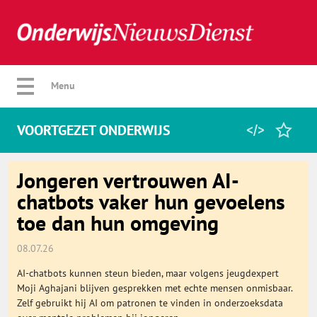
Verberg menu
Menu
VOORTGEZET ONDERWIJS
Home
Jongeren vertrouwen AI-
chatbots vaker hun gevoelens
toe dan hun omgeving
Favorieten
08.07.26
Categorie
AI-chatbots kunnen steun bieden, maar volgens jeugdexpert
Moji Aghajani blijven gesprekken met echte mensen onmisbaar.
Algemeen
Zelf gebruikt hij AI om patronen te vinden in onderzoeksdata