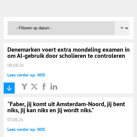
Onderwijs Nieuws Dienst
@onderwijsnieuws
Yurls.net
Denemarken voert extra mondeling examen in
om AI-gebruik door scholieren te controleren
Vacaturewijzer Basisonderwijs
08.08.26
Lees verder op: NOS
"Faber, jij komt uit Amsterdam-Noord, jij bent
niks, jij kan niks en jij wordt niks."
07.08.26
Lees verder op: NOS