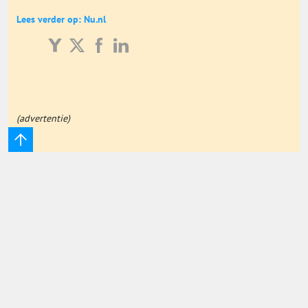
Onderwijs Totaal
Lees verder op: Nu.nl
Basisonderwijs
Hoger Onderwijs
(advertentie)
ICT
MBO
Speciaal Onderwijs
Voortgezet Onderwijs