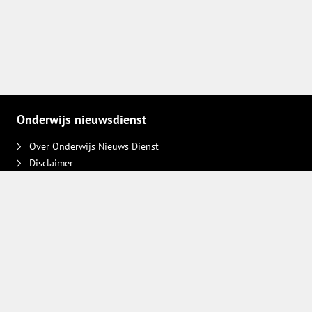
Onderwijs nieuwsdienst
Over Onderwijs Nieuws Dienst
Disclaimer
Contact
Adverteren
Plaats een bericht
Privacy keuzes intrekken
Volg ons