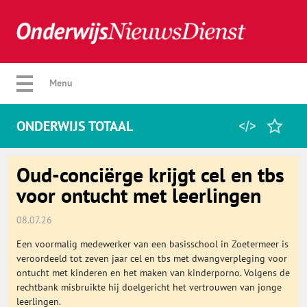
Verberg menu
Menu
ONDERWIJS TOTAAL
Home
Oud-conciërge krijgt cel en tbs
voor ontucht met leerlingen
Favorieten
08.07.26
Een voormalig medewerker van een basisschool in Zoetermeer is
Categorie
veroordeeld tot zeven jaar cel en tbs met dwangverpleging voor
ontucht met kinderen en het maken van kinderporno. Volgens de
rechtbank misbruikte hij doelgericht het vertrouwen van jonge
Algemeen
leerlingen.