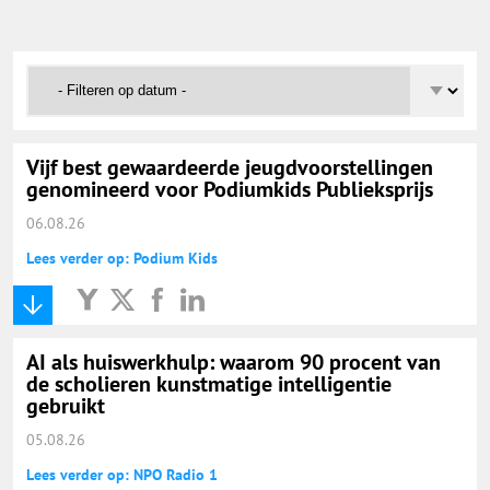
Onderwijs Nieuws Dienst
@onderwijsnieuws
Yurls.net
Vijf best gewaardeerde jeugdvoorstellingen
genomineerd voor Podiumkids Publieksprijs
Vacaturewijzer Basisonderwijs
06.08.26
Lees verder op: Podium Kids
AI als huiswerkhulp: waarom 90 procent van
de scholieren kunstmatige intelligentie
gebruikt
05.08.26
Lees verder op: NPO Radio 1