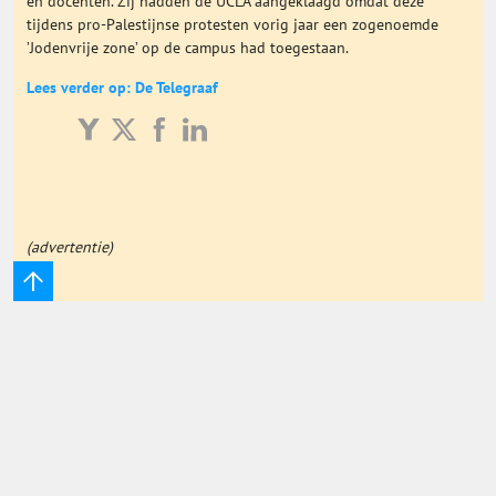
en docenten. Zij hadden de UCLA aangeklaagd omdat deze
tijdens pro-Palestijnse protesten vorig jaar een zogenoemde
Onderwijs Totaal
’Jodenvrije zone’ op de campus had toegestaan.
Lees verder op: De Telegraaf
Basisonderwijs
Hoger Onderwijs
ICT
(advertentie)
MBO
Speciaal Onderwijs
Voortgezet Onderwijs