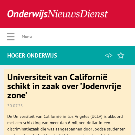
Verberg menu
Menu
HOGER ONDERWIJS
Home
Universiteit van Californië
schikt in zaak over ’Jodenvrije
zone’
Favorieten
30.07.25
Categorie
De Universiteit van Californië in Los Angeles (UCLA) is akkoord
met een schikking van meer dan 6 miljoen dollar in een
Algemeen
discriminatiezaak die was aangespannen door Joodse studenten