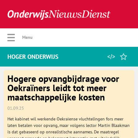
Verberg menu
Menu
HOGER ONDERWIJS
Home
Hogere opvangbijdrage voor
Oekraïners leidt tot meer
maatschappelijke kosten
Favorieten
01.09.25
Categorie
Het kabinet wil werkende Oekraïense vluchtelingen fors meer
laten betalen voor opvang, maar volgens lector Martin Blaakman
Algemeen
is dat gebaseerd op onrealistische aannames. De maatregel