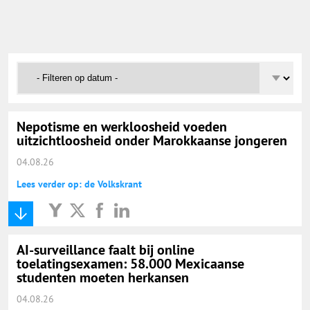
Onderwijs Nieuws Dienst
@onderwijsnieuws
Yurls.net
Nepotisme en werkloosheid voeden
Vacaturewijzer Basisonderwijs
uitzichtloosheid onder Marokkaanse jongeren
04.08.26
Lees verder op: de Volkskrant
AI-surveillance faalt bij online
toelatingsexamen: 58.000 Mexicaanse
studenten moeten herkansen
04.08.26