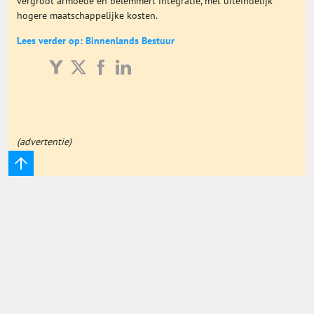
vergroot armoede en belemmert integratie, met uiteindelijk
hogere maatschappelijke kosten.
Onderwijs Totaal
Lees verder op: Binnenlands Bestuur
Basisonderwijs
Hoger Onderwijs
(advertentie)
ICT
MBO
Speciaal Onderwijs
Voortgezet Onderwijs