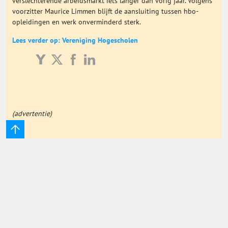
verslechterende arbeidsmarkt iets langer dan vorig jaar. Volgens
voorzitter Maurice Limmen blijft de aansluiting tussen hbo-
Onderwijs Totaal
opleidingen en werk onverminderd sterk.
Lees verder op: Vereniging Hogescholen
Basisonderwijs
Hoger Onderwijs
ICT
(advertentie)
MBO
Speciaal Onderwijs
Voortgezet Onderwijs