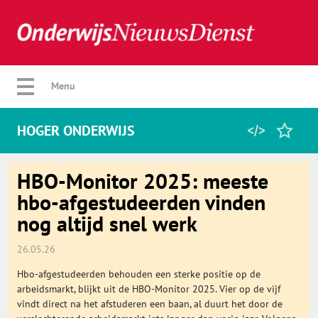
Verberg menu
Menu
HOGER ONDERWIJS
Home
HBO-Monitor 2025: meeste
hbo-afgestudeerden vinden
nog altijd snel werk
Favorieten
26.05.26
Categorie
Hbo-afgestudeerden behouden een sterke positie op de
arbeidsmarkt, blijkt uit de HBO-Monitor 2025. Vier op de vijf
Algemeen
vindt direct na het afstuderen een baan, al duurt het door de