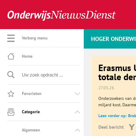
HOGER ONDERWI
Verberg menu
Home
Erasmus U
totale de
27.05.26
Favorieten
Onderzoekers van de
miljard kost. Daarm
Categorie
Lees verder op: Bra
Deel bericht
Algemeen