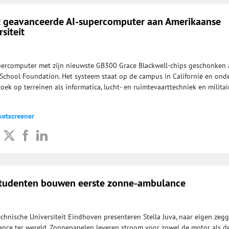
t geavanceerde AI-supercomputer aan Amerikaanse
rsiteit
percomputer met zijn nieuwste GB300 Grace Blackwell-chips geschonken 
School Foundation. Het systeem staat op de campus in Californië en ond
ek op terreinen als informatica, lucht- en ruimtevaarttechniek en militai
ketscreener
studenten bouwen eerste zonne-ambulance
chnische Universiteit Eindhoven presenteren Stella Juva, naar eigen zeg
nce ter wereld. Zonnepanelen leveren stroom voor zowel de motor als d