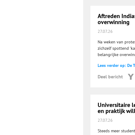
Aftreden India
overwinning
27.07.26
Na weken van protes
zichzelf spottend ‘k
belangrijke overwin
Lees verder op: De T
Deel bericht
Universitaire 
en praktijk wi
27.07.26
Steeds meer student