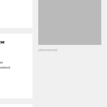
nse
(Advertentie)
ot
besloot