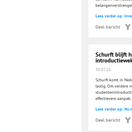
belangenverstrengel
Lees verder op: Inve
Deel bericht
Schurft blijft
introductiewe
30.07.26
Schurft komt in Nede
lastig. Om verdere 
studentenintroducti
effectievere aanpak.
Lees verder op: Nu.n
Deel bericht