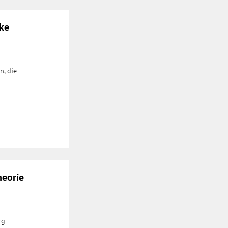
eke
n, die
heorie
rg