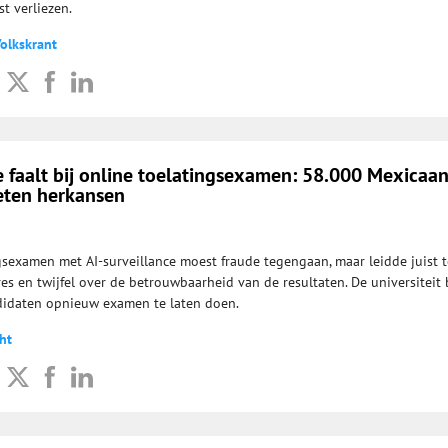
t verliezen.
Volkskrant
e faalt bij online toelatingsexamen: 58.000 Mexicaa
eten herkansen
gsexamen met AI-surveillance moest fraude tegengaan, maar leidde juist t
es en twijfel over de betrouwbaarheid van de resultaten. De universiteit 
idaten opnieuw examen te laten doen.
ht