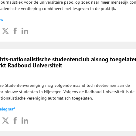
 journalistiek voor de universitaire pabo, op zoek naar meer menselijk co
cademische verdieping combineert met lesgeven in de praktijk.
uw
ts-nationalistische studentenclub alsnog toegelate
rkt Radboud Universiteit
se Studentenvereniging mag volgende maand toch deelnemen aan de
or nieuwe studenten in Nijmegen. Volgens de Radboud Universiteit is de
tionalistische vereniging automatisch toegelaten.
elegraaf