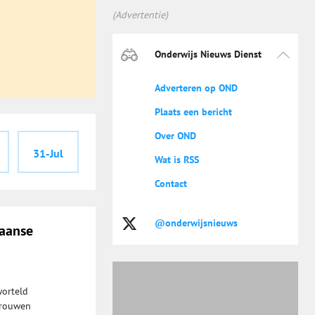
(Advertentie)
Onderwijs Nieuws Dienst
Adverteren op OND
Plaats een bericht
Over OND
31-Jul
Wat is RSS
Contact
@onderwijsnieuws
kaanse
worteld
trouwen