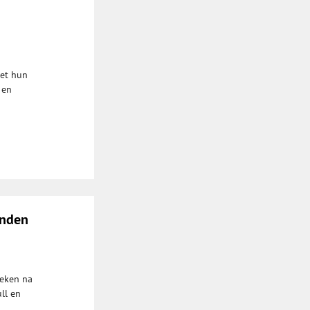
met hun
 en
anden
oeken na
ll en