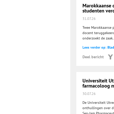
Marokkaanse do
studenten ve
31.07.26
Twee Marokkaanse p
docent teruggekeerd
onderzoekt de zaak.
Lees verder op: Bla
Deel bericht
Universiteit U
farmacoloog m
30.07.26
De Universiteit Utr
onthullingen over d
Sen-Jam Pharmaceuti