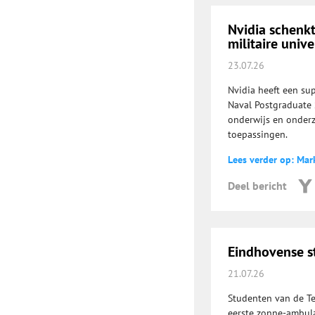
Nvidia schenk
militaire unive
23.07.26
Nvidia heeft een su
Naval Postgraduate 
onderwijs en onderzo
toepassingen.
Lees verder op: Mar
Deel bericht
Eindhovense 
21.07.26
Studenten van de Te
eerste zonne-ambula