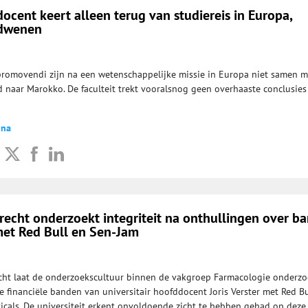
cent keert alleen terug van studiereis in Europa,
rdwenen
romovendi zijn na een wetenschappelijke missie in Europa niet samen 
 naar Marokko. De faculteit trekt vooralsnog geen overhaaste conclusies
dna
trecht onderzoekt integriteit na onthullingen over b
et Red Bull en Sen-Jam
echt laat de onderzoekscultuur binnen de vakgroep Farmacologie onderz
e financiële banden van universitair hoofddocent Joris Verster met Red Bu
cals. De universiteit erkent onvoldoende zicht te hebben gehad op deze