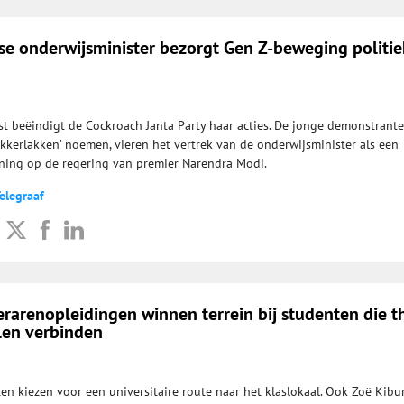
se onderwijsminister bezorgt Gen Z-beweging politi
t beëindigt de Cockroach Janta Party haar acties. De jonge demonstrante
akkerlakken’ noemen, vieren het vertrek van de onderwijsminister als een
ning op de regering van premier Narendra Modi.
elegraaf
lerarenopleidingen winnen terrein bij studenten die t
llen verbinden
en kiezen voor een universitaire route naar het klaslokaal. Ook Zoë Kibu