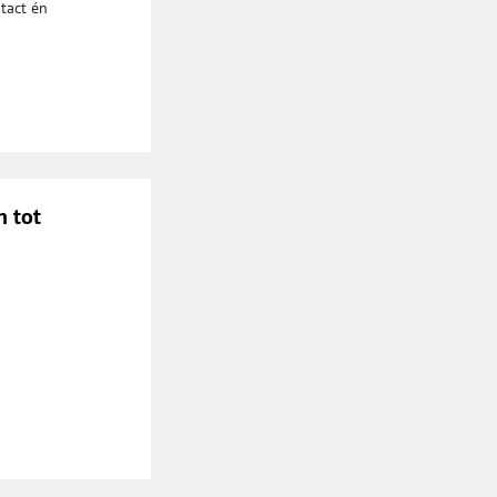
ntact én
n tot