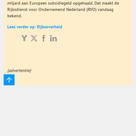
miljard aan Europees subsidiegeld opgehaald. Dat maakt de
Onderwijs Totaal
Rijksdienst voor Ondernemend Nederland (RVO) vandaag
bekend.
Basisonderwijs
Lees verder op: Rijksoverheid
Hoger Onderwijs
ICT
(advertentie)
MBO
Speciaal Onderwijs
Voortgezet Onderwijs