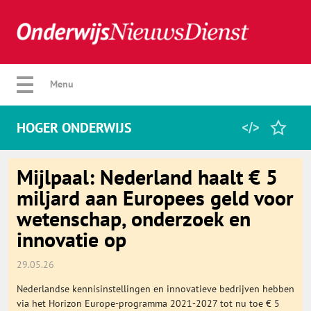
Verberg menu
Menu
HOGER ONDERWIJS
Home
Mijlpaal: Nederland haalt € 5
miljard aan Europees geld voor
wetenschap, onderzoek en
Favorieten
innovatie op
Categorie
29.05.26
Nederlandse kennisinstellingen en innovatieve bedrijven hebben
Algemeen
via het Horizon Europe-programma 2021-2027 tot nu toe € 5