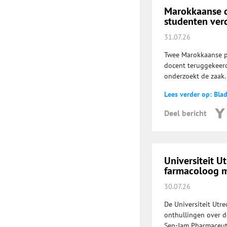
Marokkaanse do
studenten ve
31.07.26
Twee Marokkaanse p
docent teruggekeerd
onderzoekt de zaak.
Lees verder op: Bla
Deel bericht
Universiteit U
farmacoloog m
30.07.26
De Universiteit Utr
onthullingen over d
Sen-Jam Pharmaceuti