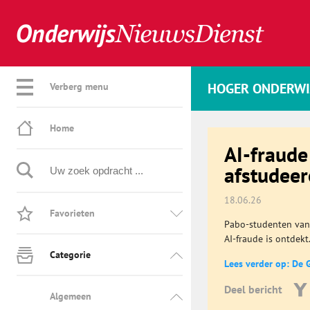
HOGER ONDERWI
Verberg menu
Home
AI-fraude
afstudee
18.06.26
Favorieten
Pabo-studenten van 
AI-fraude is ontdek
Categorie
Lees verder op: De 
Deel bericht
Algemeen