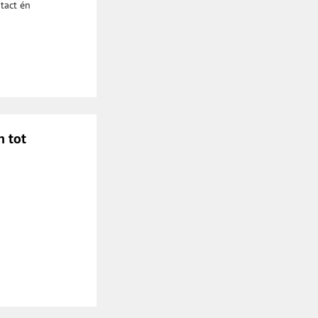
ntact én
n tot