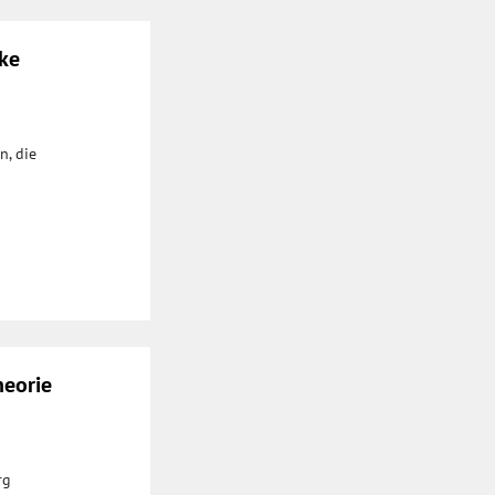
eke
n, die
heorie
rg