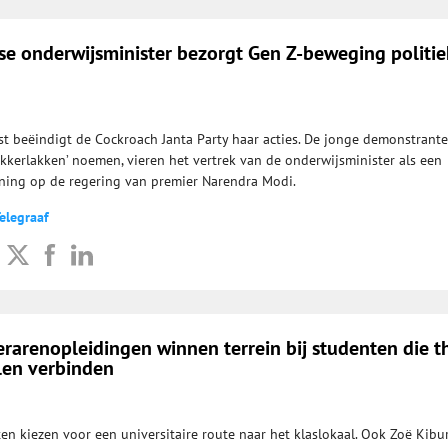
se onderwijsminister bezorgt Gen Z-beweging politi
t beëindigt de Cockroach Janta Party haar acties. De jonge demonstrante
akkerlakken’ noemen, vieren het vertrek van de onderwijsminister als een
ning op de regering van premier Narendra Modi.
elegraaf
lerarenopleidingen winnen terrein bij studenten die t
llen verbinden
en kiezen voor een universitaire route naar het klaslokaal. Ook Zoë Kibu