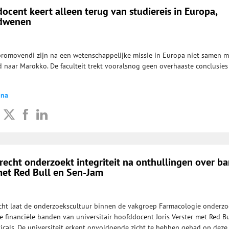
cent keert alleen terug van studiereis in Europa,
rdwenen
romovendi zijn na een wetenschappelijke missie in Europa niet samen 
 naar Marokko. De faculteit trekt vooralsnog geen overhaaste conclusies
dna
trecht onderzoekt integriteit na onthullingen over b
et Red Bull en Sen-Jam
echt laat de onderzoekscultuur binnen de vakgroep Farmacologie onderz
e financiële banden van universitair hoofddocent Joris Verster met Red Bu
cals. De universiteit erkent onvoldoende zicht te hebben gehad op deze