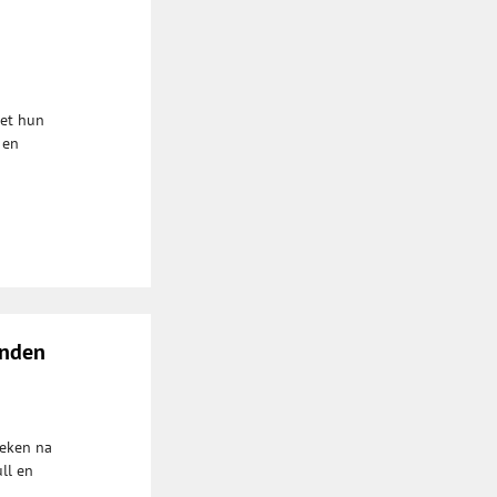
met hun
 en
anden
oeken na
ll en