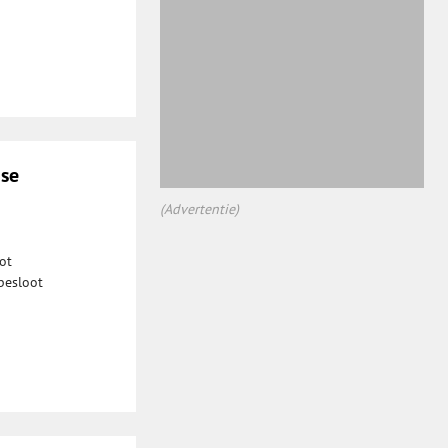
nse
(Advertentie)
ot
besloot