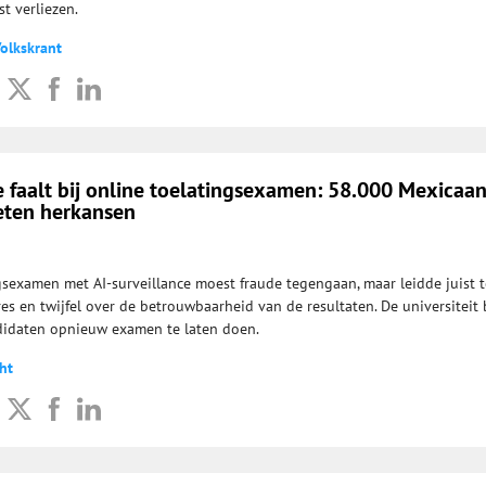
t verliezen.
Volkskrant
e faalt bij online toelatingsexamen: 58.000 Mexicaa
eten herkansen
gsexamen met AI-surveillance moest fraude tegengaan, maar leidde juist t
es en twijfel over de betrouwbaarheid van de resultaten. De universiteit 
idaten opnieuw examen te laten doen.
ht