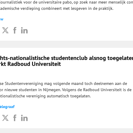
 journalistiek voor de universitaire pabo, op zoek naar meer menselijk co
cademische verdieping combineert met lesgeven in de praktijk.
uw
ts-nationalistische studentenclub alsnog toegelate
rkt Radboud Universiteit
se Studentenvereniging mag volgende maand toch deelnemen aan de
or nieuwe studenten in Nijmegen. Volgens de Radboud Universiteit is de
tionalistische vereniging automatisch toegelaten.
elegraaf