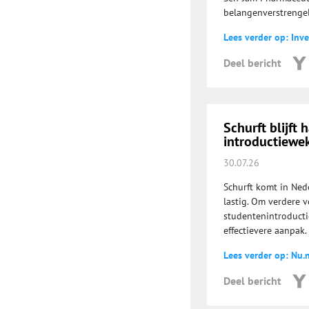
belangenverstrengel
Lees verder op: Inve
Deel bericht
Schurft blijft
introductiewe
30.07.26
Schurft komt in Nede
lastig. Om verdere 
studentenintroducti
effectievere aanpak.
Lees verder op: Nu.n
Deel bericht