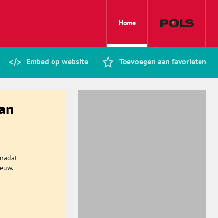
Home
Embed op website
Toevoegen aan favorieten
van
 nadat
ieuw.