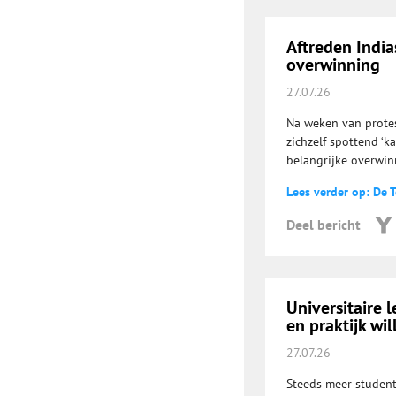
Aftreden India
overwinning
27.07.26
Na weken van protes
zichzelf spottend ‘k
belangrijke overwin
Lees verder op: De T
Deel bericht
Universitaire 
en praktijk wi
27.07.26
Steeds meer student