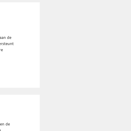
aan de
ersteunt
re
gen de
e