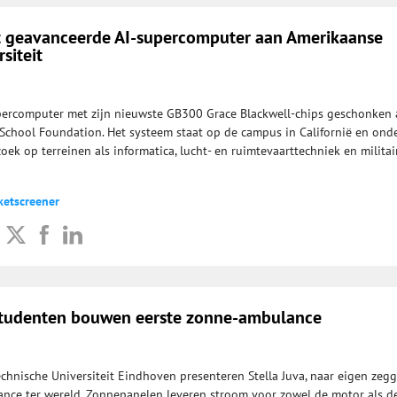
t geavanceerde AI-supercomputer aan Amerikaanse
rsiteit
percomputer met zijn nieuwste GB300 Grace Blackwell-chips geschonken 
School Foundation. Het systeem staat op de campus in Californië en ond
ek op terreinen als informatica, lucht- en ruimtevaarttechniek en militai
ketscreener
studenten bouwen eerste zonne-ambulance
chnische Universiteit Eindhoven presenteren Stella Juva, naar eigen zeg
nce ter wereld. Zonnepanelen leveren stroom voor zowel de motor als d