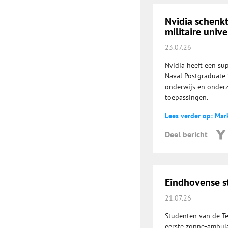
Nvidia schenk
militaire unive
23.07.26
Nvidia heeft een su
Naval Postgraduate 
onderwijs en onderzo
toepassingen.
Lees verder op: Mar
Deel bericht
Eindhovense 
21.07.26
Studenten van de Te
eerste zonne-ambula