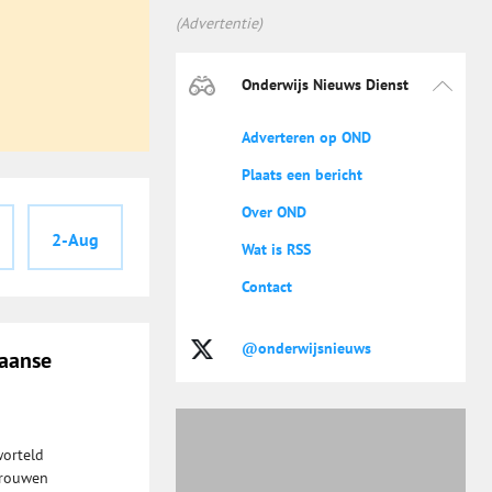
(Advertentie)
Onderwijs Nieuws Dienst
Adverteren op OND
Plaats een bericht
Over OND
2-Aug
Wat is RSS
Contact
@onderwijsnieuws
kaanse
worteld
trouwen