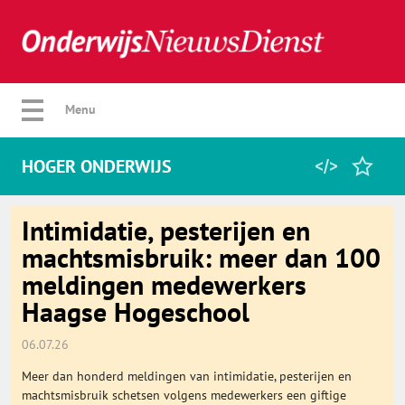
Verberg menu
Menu
HOGER ONDERWIJS
Home
Intimidatie, pesterijen en
machtsmisbruik: meer dan 100
meldingen medewerkers
Favorieten
Haagse Hogeschool
Categorie
06.07.26
Meer dan honderd meldingen van intimidatie, pesterijen en
Algemeen
machtsmisbruik schetsen volgens medewerkers een giftige