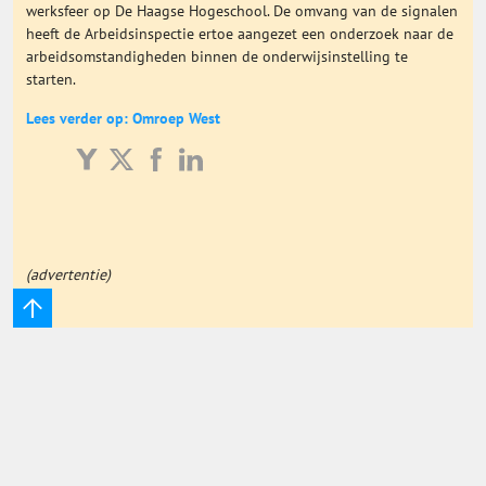
werksfeer op De Haagse Hogeschool. De omvang van de signalen
Onderwijs Totaal
heeft de Arbeidsinspectie ertoe aangezet een onderzoek naar de
arbeidsomstandigheden binnen de onderwijsinstelling te
starten.
Basisonderwijs
Lees verder op: Omroep West
Hoger Onderwijs
ICT
(advertentie)
MBO
Speciaal Onderwijs
Voortgezet Onderwijs