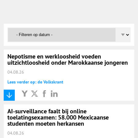
Onderwijs Nieuws Dienst
@onderwijsnieuws
Yurls.net
Nepotisme en werkloosheid voeden
Vacaturewijzer Basisonderwijs
uitzichtloosheid onder Marokkaanse jongeren
04.08.26
Lees verder op: de Volkskrant
AI-surveillance faalt bij online
toelatingsexamen: 58.000 Mexicaanse
studenten moeten herkansen
04.08.26