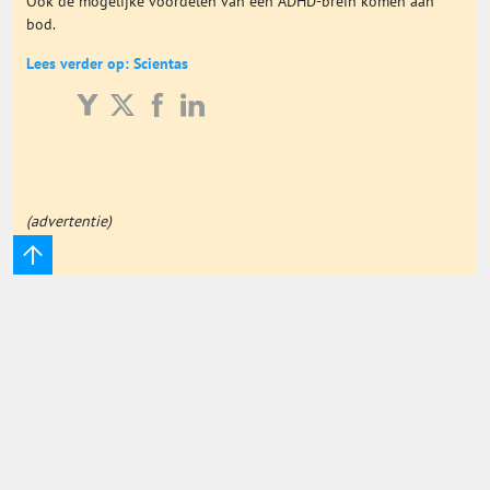
Ook de mogelijke voordelen van een ADHD-brein komen aan
bod.
Onderwijs Totaal
Lees verder op: Scientas
Basisonderwijs
Hoger Onderwijs
(advertentie)
ICT
MBO
Speciaal Onderwijs
Voortgezet Onderwijs