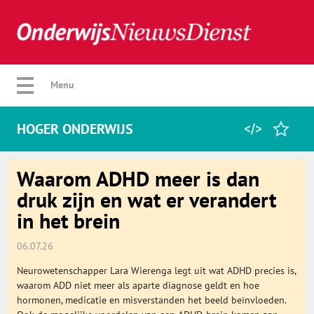
Verberg menu
Menu
HOGER ONDERWIJS
Home
Waarom ADHD meer is dan
druk zijn en wat er verandert
in het brein
Favorieten
06.07.26
Categorie
Neurowetenschapper Lara Wierenga legt uit wat ADHD precies is,
waarom ADD niet meer als aparte diagnose geldt en hoe
Algemeen
hormonen, medicatie en misverstanden het beeld beïnvloeden.