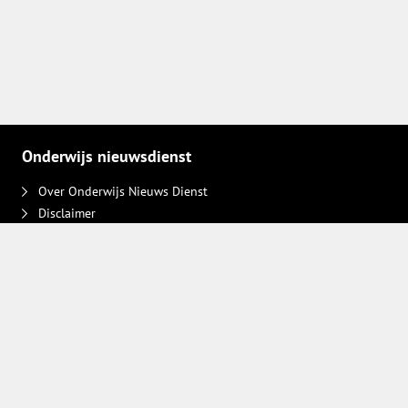
Onderwijs nieuwsdienst
Over Onderwijs Nieuws Dienst
Disclaimer
Contact
Adverteren
Plaats een bericht
Privacy keuzes intrekken
Volg ons