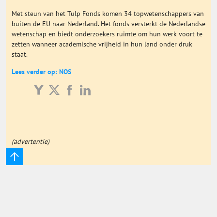
Onderwijs Totaal
Met steun van het Tulp Fonds komen 34 topwetenschappers van
buiten de EU naar Nederland. Het fonds versterkt de Nederlandse
wetenschap en biedt onderzoekers ruimte om hun werk voort te
Basisonderwijs
zetten wanneer academische vrijheid in hun land onder druk
staat.
Hoger Onderwijs
Lees verder op: NOS
ICT
MBO
(advertentie)
Speciaal Onderwijs
Voortgezet Onderwijs