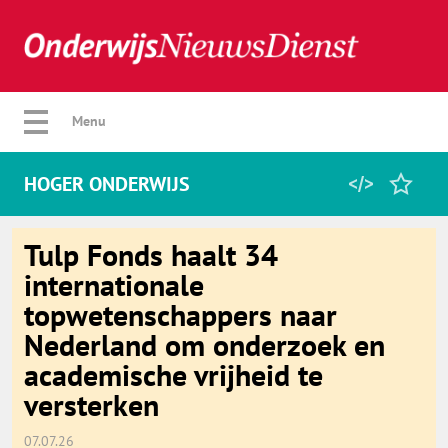
Verberg menu
Menu
HOGER ONDERWIJS
Home
Tulp Fonds haalt 34
internationale
topwetenschappers naar
Favorieten
Nederland om onderzoek en
academische vrijheid te
Categorie
versterken
Algemeen
07.07.26