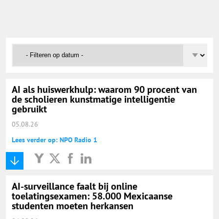
Onderwijs Nieuws Dienst
@onderwijsnieuws
Yurls.net
AI als huiswerkhulp: waarom 90 procent van
Vacaturewijzer Basisonderwijs
de scholieren kunstmatige intelligentie
gebruikt
05.08.26
Lees verder op: NPO Radio 1
AI-surveillance faalt bij online
toelatingsexamen: 58.000 Mexicaanse
studenten moeten herkansen