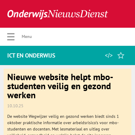
Verberg menu
Menu
ICT EN ONDERWIJS
Home
Nieuwe website helpt mbo-
studenten veilig en gezond
werken
Favorieten
10.10.25
Categorie
De website Wegwijzer veilig en gezond werken biedt sinds 1
oktober praktische informatie over arbeidsrisico’s voor mbo-
Algemeen
studenten en docenten. Met lesmateriaal en uitleg over