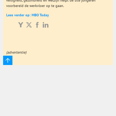
veiligheid, gezondheid en welzijn helpt de site jongeren
voorbereid de werkvloer op te gaan.
Onderwijs Totaal
Lees verder op: MBO Today
Basisonderwijs
Hoger Onderwijs
(advertentie)
ICT
MBO
Speciaal Onderwijs
Voortgezet Onderwijs