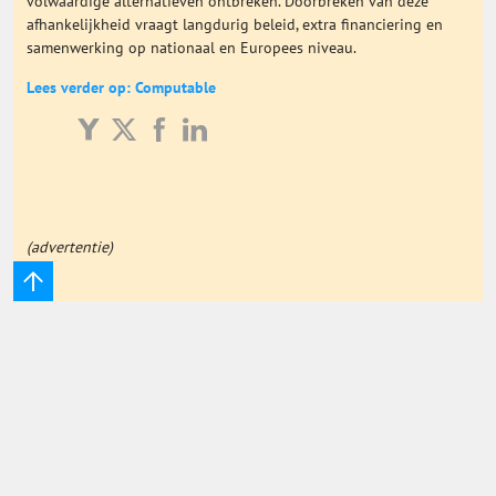
volwaardige alternatieven ontbreken. Doorbreken van deze
afhankelijkheid vraagt langdurig beleid, extra financiering en
Onderwijs Totaal
samenwerking op nationaal en Europees niveau.
Lees verder op: Computable
Basisonderwijs
Hoger Onderwijs
ICT
(advertentie)
MBO
Speciaal Onderwijs
Voortgezet Onderwijs