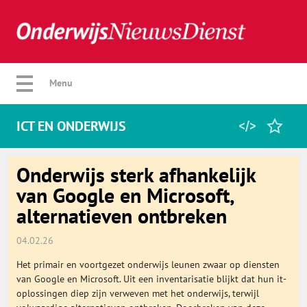
Verberg menu
Menu
ICT EN ONDERWIJS
Home
Onderwijs sterk afhankelijk
van Google en Microsoft,
alternatieven ontbreken
Favorieten
04.02.26
Categorie
Het primair en voortgezet onderwijs leunen zwaar op diensten
van Google en Microsoft. Uit een inventarisatie blijkt dat hun it-
Algemeen
oplossingen diep zijn verweven met het onderwijs, terwijl