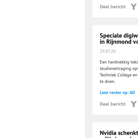
Deel bericht
Speciale digiw
in Rijnmond 
29.07.26
Een hardnekkig teko
studievertraging op
Techniek College en
te doen.
Lees verder op: AD
Deel bericht
Nvidia schenk