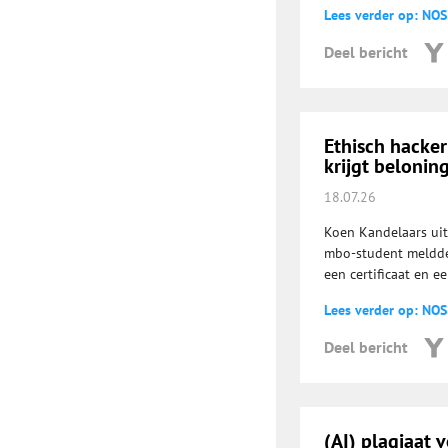
Lees verder op: NOS
Deel bericht
Ethisch hacker
krijgt belonin
18.07.26
Koen Kandelaars uit
mbo-student meldde 
een certificaat en e
Lees verder op: NOS
Deel bericht
(AI) plagiaat