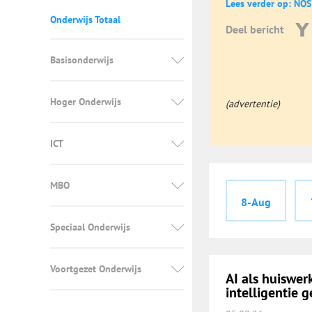
Lees verder op: NOS
Onderwijs Totaal
Deel bericht
Basisonderwijs
Hoger Onderwijs
(advertentie)
ICT
MBO
8-Aug
Speciaal Onderwijs
Voortgezet Onderwijs
AI als huiswe
intelligentie g