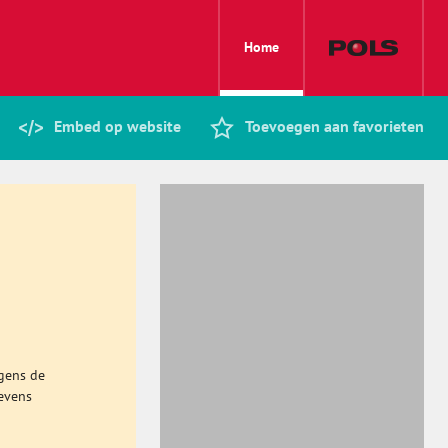
Home
Embed op website
Toevoegen aan favorieten
lgens de
evens