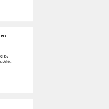
 en
OS. De
 shirts,