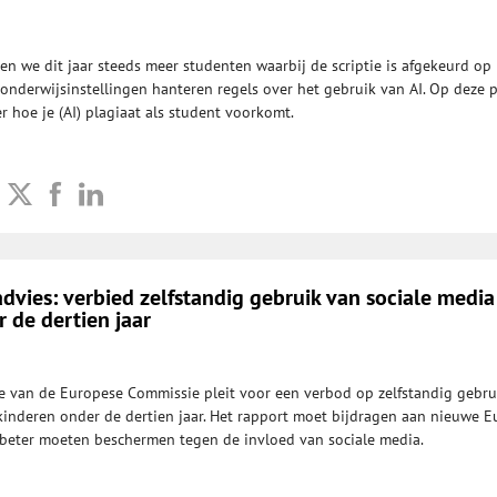
ien we dit jaar steeds meer studenten waarbij de scriptie is afgekeurd op
 onderwijsinstellingen hanteren regels over het gebruik van AI. Op deze 
r hoe je (AI) plagiaat als student voorkomt.
 advies: verbied zelfstandig gebruik van sociale medi
 de dertien jaar
 van de Europese Commissie pleit voor een verbod op zelfstandig gebru
kinderen onder de dertien jaar. Het rapport moet bijdragen aan nieuwe 
 beter moeten beschermen tegen de invloed van sociale media.