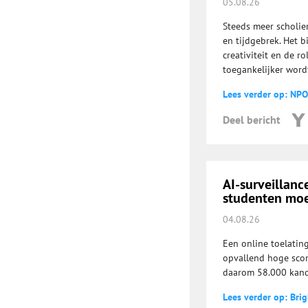
05.08.26
Steeds meer scholie
en tijdgebrek. Het b
creativiteit en de r
toegankelijker word
Lees verder op: NPO
Deel bericht
AI-surveillanc
studenten mo
04.08.26
Een online toelatin
opvallend hoge scor
daarom 58.000 kand
Lees verder op: Brig