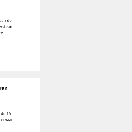
aan de
ersteunt
re
ren
 de 15
 ernaar