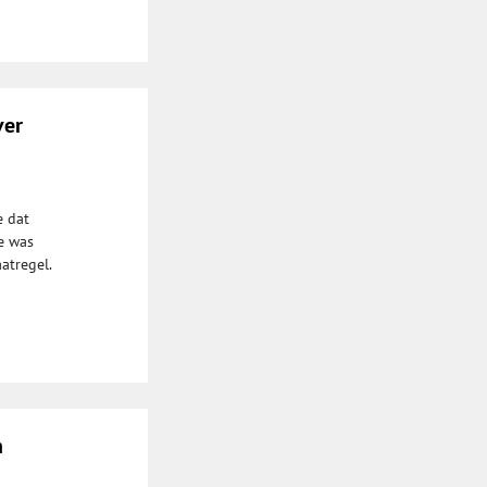
ver
e dat
e was
atregel.
n