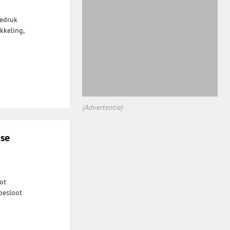
iedruk
kkeling,
(Advertentie)
nse
ot
besloot