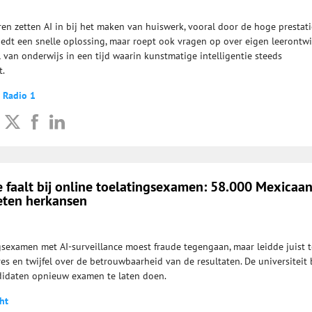
ren zetten AI in bij het maken van huiswerk, vooral door de hoge prestat
iedt een snelle oplossing, maar roept ook vragen op over eigen leerontwi
ol van onderwijs in een tijd waarin kunstmatige intelligentie steeds
t.
 Radio 1
e faalt bij online toelatingsexamen: 58.000 Mexicaa
eten herkansen
gsexamen met AI-surveillance moest fraude tegengaan, maar leidde juist t
es en twijfel over de betrouwbaarheid van de resultaten. De universiteit 
idaten opnieuw examen te laten doen.
ht