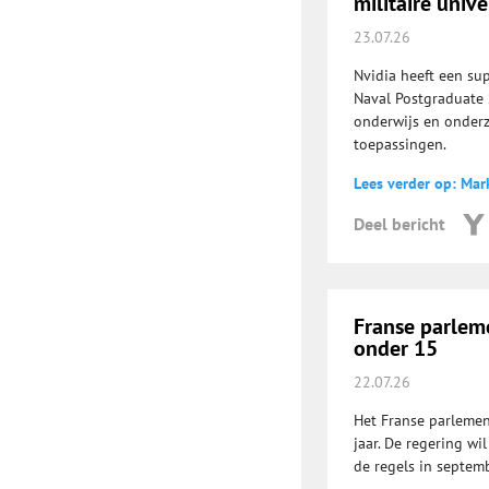
militaire unive
23.07.26
Nvidia heeft een su
Naval Postgraduate 
onderwijs en onderzo
toepassingen.
Lees verder op: Mar
Deel bericht
Franse parlem
onder 15
22.07.26
Het Franse parlemen
jaar. De regering wi
de regels in septemb