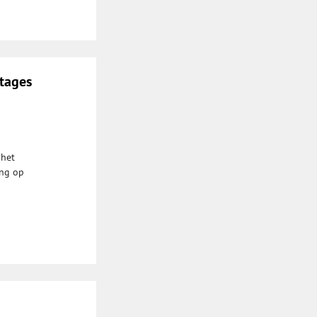
stages
 het
ing op