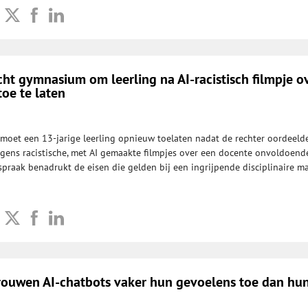
cht gymnasium om leerling na AI-racistisch filmpje o
oe te laten
moet een 13-jarige leerling opnieuw toelaten nadat de rechter oordeeld
egens racistische, met AI gemaakte filmpjes over een docente onvoldoend
praak benadrukt de eisen die gelden bij een ingrijpende disciplinaire ma
rouwen AI-chatbots vaker hun gevoelens toe dan hu