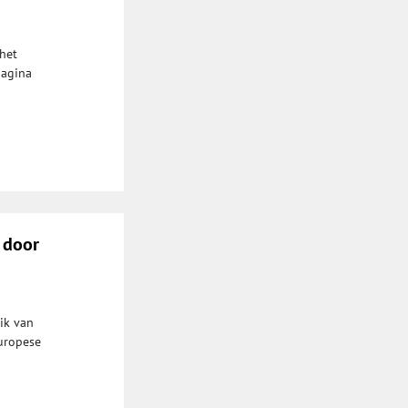
 het
pagina
a door
ik van
Europese