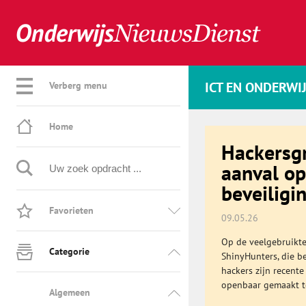
ICT EN ONDERWI
Verberg menu
Home
Hackersg
aanval op
beveiligi
Favorieten
09.05.26
Op de veelgebruikte
Categorie
ShinyHunters, die b
hackers zijn recen
openbaar gemaakt t
Algemeen