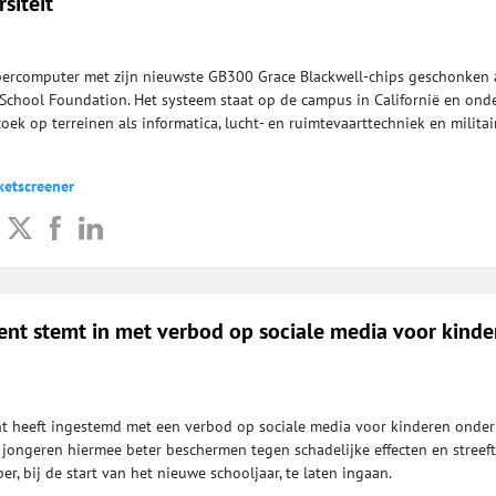
rsiteit
percomputer met zijn nieuwste GB300 Grace Blackwell-chips geschonken 
School Foundation. Het systeem staat op de campus in Californië en ond
ek op terreinen als informatica, lucht- en ruimtevaarttechniek en militai
ketscreener
ent stemt in met verbod op sociale media voor kinde
t heeft ingestemd met een verbod op sociale media voor kinderen onder
l jongeren hiermee beter beschermen tegen schadelijke effecten en streeft
er, bij de start van het nieuwe schooljaar, te laten ingaan.