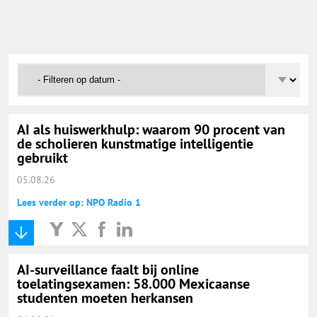
Onderwijs Nieuws Dienst
@onderwijsnieuws
Yurls.net
AI als huiswerkhulp: waarom 90 procent van
Vacaturewijzer Basisonderwijs
de scholieren kunstmatige intelligentie
gebruikt
05.08.26
Lees verder op: NPO Radio 1
AI-surveillance faalt bij online
toelatingsexamen: 58.000 Mexicaanse
studenten moeten herkansen