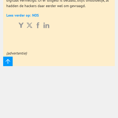
digitaal vernietigd. Of er losgeld is betaald, blijft onduidelijk, al
hadden de hackers daar eerder wel om gevraagd.
Onderwijs Totaal
Lees verder op: NOS
Basisonderwijs
Hoger Onderwijs
(advertentie)
ICT
MBO
Speciaal Onderwijs
Voortgezet Onderwijs