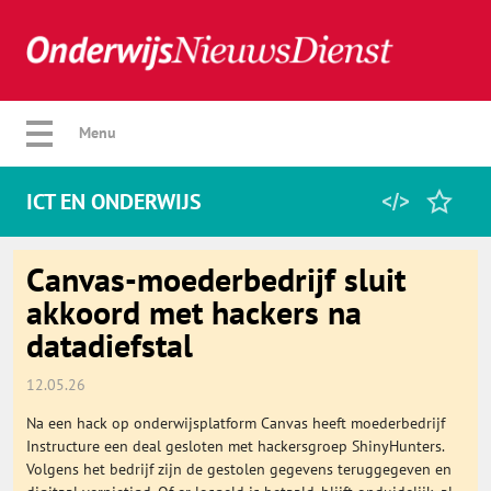
Verberg menu
Menu
ICT EN ONDERWIJS
Home
Canvas-moederbedrijf sluit
akkoord met hackers na
datadiefstal
Favorieten
12.05.26
Categorie
Na een hack op onderwijsplatform Canvas heeft moederbedrijf
Instructure een deal gesloten met hackersgroep ShinyHunters.
Algemeen
Volgens het bedrijf zijn de gestolen gegevens teruggegeven en