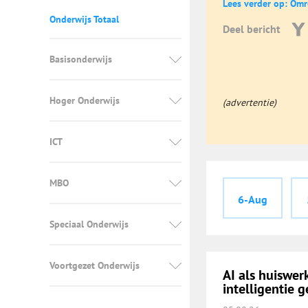
Lees verder op: Om
Onderwijs Totaal
Deel bericht
Basisonderwijs
Hoger Onderwijs
(advertentie)
ICT
MBO
6-Aug
Speciaal Onderwijs
Voortgezet Onderwijs
AI als huiswe
intelligentie g