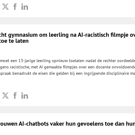
cht gymnasium om leerling na AI-racistisch filmpje o
oe te laten
moet een 13-jarige leerling opnieuw toelaten nadat de rechter oordeeld
egens racistische, met AI gemaakte filmpjes over een docente onvoldoend
praak benadrukt de eisen die gelden bij een ingrijpende disciplinaire ma
rouwen AI-chatbots vaker hun gevoelens toe dan hu