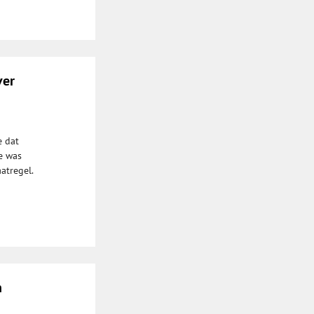
ver
e dat
e was
atregel.
n