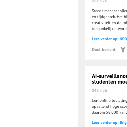
05.08.26
Steeds meer scholie
en tijdgebrek. Het b
creativiteit en de r
toegankelijker word
Lees verder op: NPO
Deel bericht
AI-surveillanc
studenten mo
04.08.26
Een online toelatin
opvallend hoge scor
daarom 58.000 kand
Lees verder op: Brig