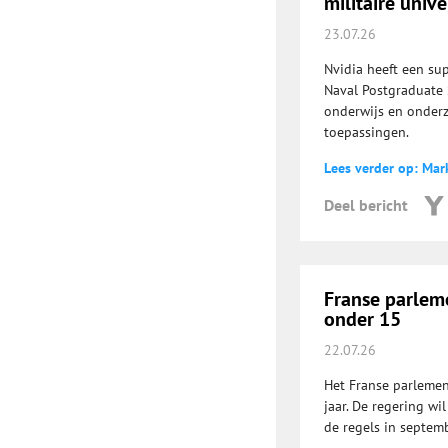
militaire unive
23.07.26
Nvidia heeft een su
Naval Postgraduate 
onderwijs en onderzo
toepassingen.
Lees verder op: Mar
Deel bericht
Franse parlem
onder 15
22.07.26
Het Franse parlemen
jaar. De regering wi
de regels in septemb