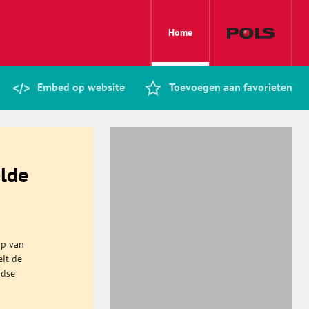
Home
Embed op website
Toevoegen aan favorieten
elde
pp van
eit de
ndse