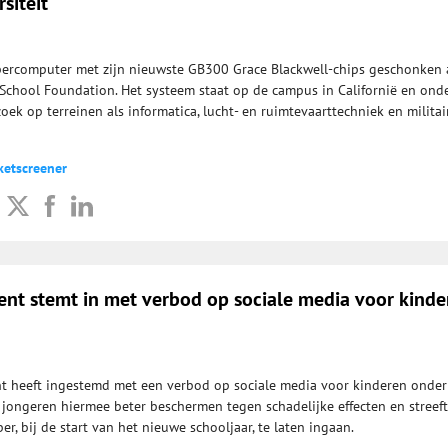
rsiteit
percomputer met zijn nieuwste GB300 Grace Blackwell-chips geschonken 
School Foundation. Het systeem staat op de campus in Californië en ond
ek op terreinen als informatica, lucht- en ruimtevaarttechniek en militai
ketscreener
ent stemt in met verbod op sociale media voor kinde
t heeft ingestemd met een verbod op sociale media voor kinderen onder
l jongeren hiermee beter beschermen tegen schadelijke effecten en streeft
er, bij de start van het nieuwe schooljaar, te laten ingaan.