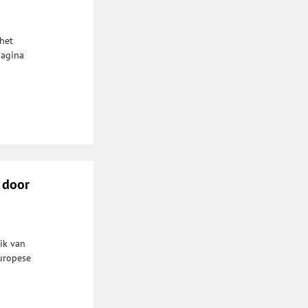
 het
pagina
a door
ik van
Europese