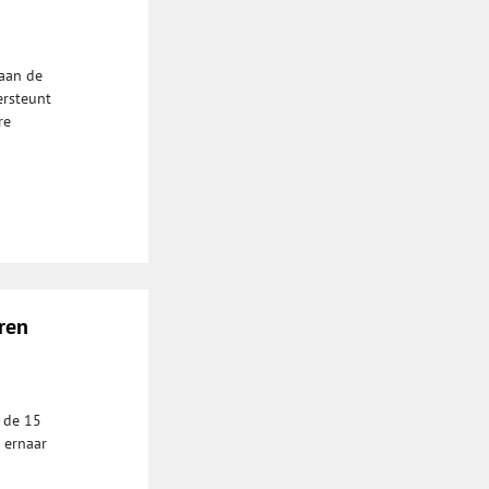
aan de
ersteunt
re
ren
 de 15
 ernaar