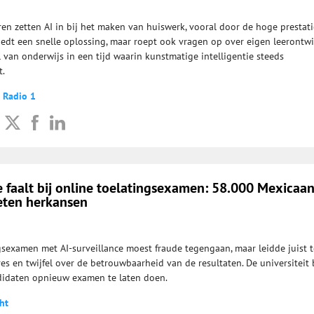
ren zetten AI in bij het maken van huiswerk, vooral door de hoge prestat
iedt een snelle oplossing, maar roept ook vragen op over eigen leerontwi
ol van onderwijs in een tijd waarin kunstmatige intelligentie steeds
t.
 Radio 1
e faalt bij online toelatingsexamen: 58.000 Mexicaa
eten herkansen
gsexamen met AI-surveillance moest fraude tegengaan, maar leidde juist t
es en twijfel over de betrouwbaarheid van de resultaten. De universiteit 
idaten opnieuw examen te laten doen.
ht