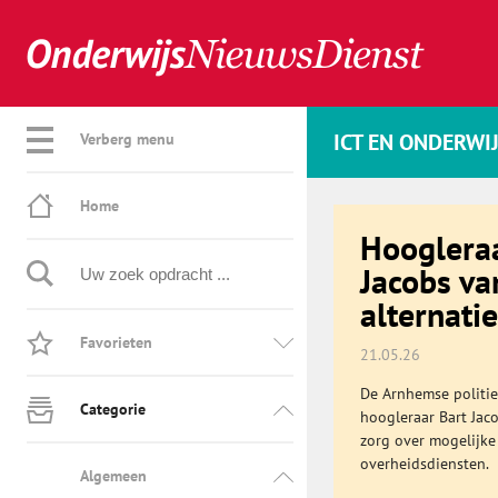
ICT EN ONDERWI
Verberg menu
Home
Hoogleraa
Jacobs va
alternati
Favorieten
21.05.26
De Arnhemse politiek
Categorie
hoogleraar Bart Jac
zorg over mogelijk
overheidsdiensten.
Algemeen