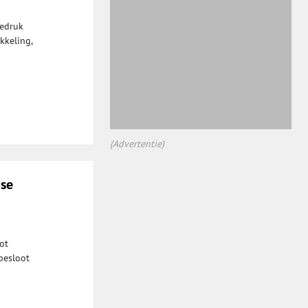
iedruk
kkeling,
(Advertentie)
nse
ot
besloot