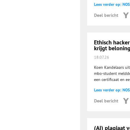
Lees verder op: NOS
Deel bericht
Ethisch hacker
krijgt belonin
18.07.26
Koen Kandelaars uit
mbo-student meldde 
een certificaat en e
Lees verder op: NOS
Deel bericht
(AI) plagiaat