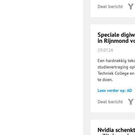
Deel bericht
Speciale digiw
in Rijnmond 
29.07.26
Een hardnekkig teko
studievertraging op
Techniek College en
te doen.
Lees verder op: AD
Deel bericht
Nvidia schenk