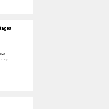
stages
 het
ing op