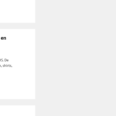
 en
OS. De
 shirts,