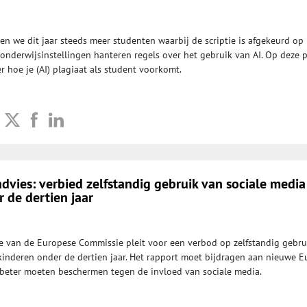
ien we dit jaar steeds meer studenten waarbij de scriptie is afgekeurd op
 onderwijsinstellingen hanteren regels over het gebruik van AI. Op deze 
r hoe je (AI) plagiaat als student voorkomt.
 advies: verbied zelfstandig gebruik van sociale medi
 de dertien jaar
 van de Europese Commissie pleit voor een verbod op zelfstandig gebru
kinderen onder de dertien jaar. Het rapport moet bijdragen aan nieuwe 
 beter moeten beschermen tegen de invloed van sociale media.