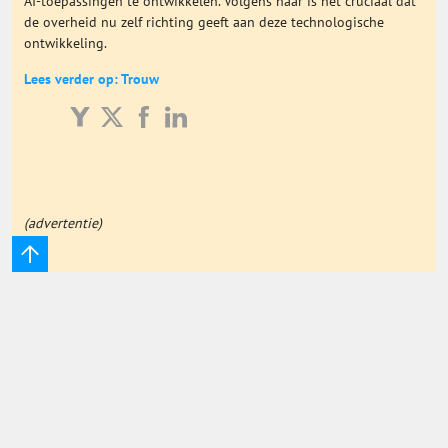
AI-toepassingen te ontwikkelen. Volgens haar is het cruciaal dat
de overheid nu zelf richting geeft aan deze technologische
Onderwijs Totaal
ontwikkeling.
Lees verder op: Trouw
Basisonderwijs
Hoger Onderwijs
ICT
(advertentie)
MBO
Speciaal Onderwijs
Voortgezet Onderwijs