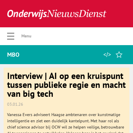
Verberg menu
Menu
MBO
Home
Interview | AI op een kruispunt
tussen publieke regie en macht
van big tech
Favorieten
03.01.26
Categorie
Vanessa Evers adviseert Haagse ambtenaren over kunstmatige
intelligentie en ziet een duidelijk kantelpunt. Met haar rol als
Algemeen
chief science advisor bij OCW wil ze helpen veilige, betrouwbare