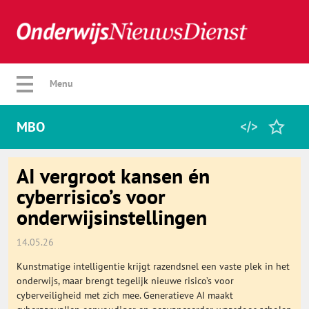
Verberg menu
Menu
MBO
Home
AI vergroot kansen én
cyberrisico’s voor
onderwijsinstellingen
Favorieten
14.05.26
Categorie
Kunstmatige intelligentie krijgt razendsnel een vaste plek in het
onderwijs, maar brengt tegelijk nieuwe risico’s voor
Algemeen
cyberveiligheid met zich mee. Generatieve AI maakt