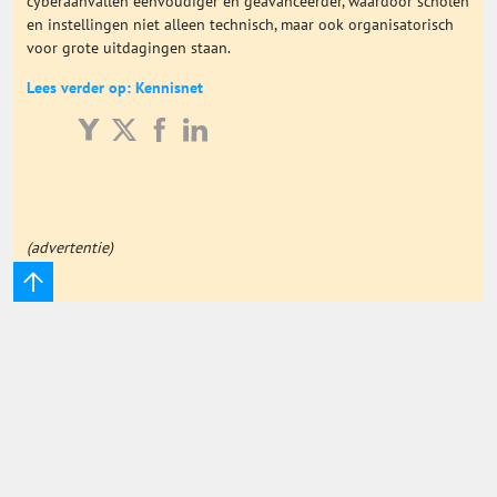
cyberaanvallen eenvoudiger en geavanceerder, waardoor scholen
en instellingen niet alleen technisch, maar ook organisatorisch
Onderwijs Totaal
voor grote uitdagingen staan.
Lees verder op: Kennisnet
Basisonderwijs
Hoger Onderwijs
ICT
(advertentie)
MBO
Speciaal Onderwijs
Voortgezet Onderwijs