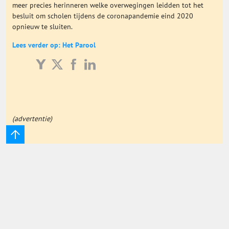
meer precies herinneren welke overwegingen leidden tot het
Onderwijs Totaal
besluit om scholen tijdens de coronapandemie eind 2020
opnieuw te sluiten.
Basisonderwijs
Lees verder op: Het Parool
Hoger Onderwijs
ICT
(advertentie)
MBO
Speciaal Onderwijs
Voortgezet Onderwijs