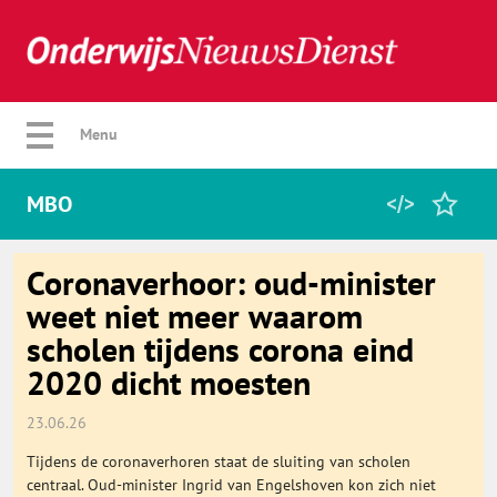
Verberg menu
Menu
MBO
Home
Coronaverhoor: oud-minister
weet niet meer waarom
scholen tijdens corona eind
Favorieten
2020 dicht moesten
Categorie
23.06.26
Tijdens de coronaverhoren staat de sluiting van scholen
Algemeen
centraal. Oud-minister Ingrid van Engelshoven kon zich niet