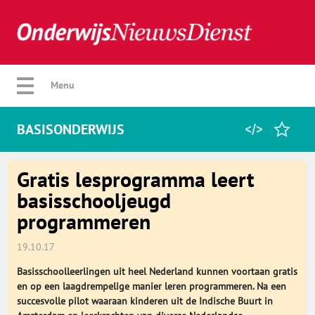
Verberg menu
Menu
BASISONDERWIJS
Home
Gratis lesprogramma leert
basisschooljeugd
programmeren
Favorieten
19.10.17
Categorie
Basisschoolleerlingen uit heel Nederland kunnen voortaan gratis
en op een laagdrempelige manier leren programmeren. Na een
Algemeen
succesvolle pilot waaraan kinderen uit de Indische Buurt in