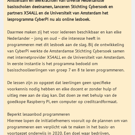
Amsterdam en leerkrachten van diverse Nederlandse
basisscholen deelnamen, lanceren Stichting Cybersoek en
Onderwijs Totaal
partners XS4ALL en de Universiteit van Amsterdam het
lesprogramma CyberPi nu als online lesboek.
Basisonderwijs
Daarmee maken zij het voor iedereen beschikbaar en kan elke
Nederlander – jong en oud – die interesse heeft in
Hoger Onderwijs
programmeren met dit lesboek aan de slag. Bij de ontwikkeling
van CyberPi werkte de Amsterdamse Stichting Cybersoek samen
met internetprovider XS4ALL en de Universiteit van Amsterdam.
ICT
In eerste instantie is het programma bedoeld om
basisschoolleerlingen van groep 7 en 8 te leren programmeren.
MBO
De lessen zijn zo opgezet dat leerlingen geen specifieke
voorkennis nodig hebben en elke docent er zonder hulp of
uitleg mee aan de slag kan. Dat doen ze met behulp van de
Speciaal Onderwijs
goedkope Raspberry Pi, een computer op creditcardformaat.
Beperkt lesaanbod programmeren
Voortgezet Onderwijs
Hiermee lopen de initiatiefnemers vooruit op de plannen om van
programmeren een verplicht vak te maken in het basis- en
voortgezet onderwijs in 2020. Een doel waar bedrijven,