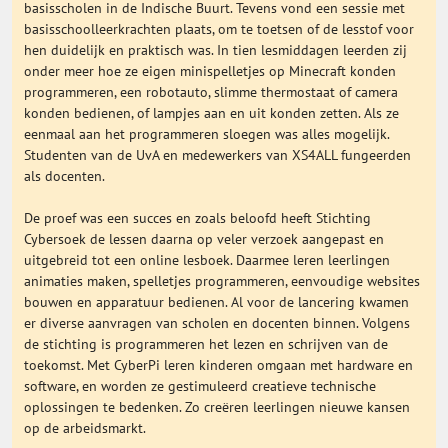
basisscholen in de Indische Buurt. Tevens vond een sessie met
basisschoolleerkrachten plaats, om te toetsen of de lesstof voor
hen duidelijk en praktisch was. In tien lesmiddagen leerden zij
onder meer hoe ze eigen minispelletjes op Minecraft konden
programmeren, een robotauto, slimme thermostaat of camera
konden bedienen, of lampjes aan en uit konden zetten. Als ze
eenmaal aan het programmeren sloegen was alles mogelijk.
Studenten van de UvA en medewerkers van XS4ALL fungeerden
als docenten.
De proef was een succes en zoals beloofd heeft Stichting
Cybersoek de lessen daarna op veler verzoek aangepast en
uitgebreid tot een online lesboek. Daarmee leren leerlingen
animaties maken, spelletjes programmeren, eenvoudige websites
bouwen en apparatuur bedienen. Al voor de lancering kwamen
er diverse aanvragen van scholen en docenten binnen. Volgens
de stichting is programmeren het lezen en schrijven van de
toekomst. Met CyberPi leren kinderen omgaan met hardware en
software, en worden ze gestimuleerd creatieve technische
oplossingen te bedenken. Zo creëren leerlingen nieuwe kansen
op de arbeidsmarkt.