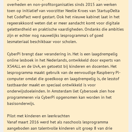
Onderwijs Nieuws Dienst
overheden en non-profitorganisaties sinds 2015 aan werken
toen op initiatief van voorzitter Neelie Kroes van StartupDelta
het CodePact werd gestart. Ook het nieuwe kabinet laat in het
@onderwijsnieuws
regeerakkoord weten dat er meer aandacht komt voor digitale
geletterdheid en praktische vaardigheden. Ondanks die ambities
zijn er echter nog nauwelijks lesprogramma’s of goed
Yurls.net
lesmateriaal beschikbaar voor scholen.
CyberPi brengt daar verandering in. Het is een laagdrempelig
Vacaturewijzer Basisonderwijs
online lesboek in het Nederlands, ontwikkeld door experts van
XS4ALL en de UvA, en getoetst bij kinderen en docenten. Het
lesprogramma maakt gebruik van de eenvoudige Raspberry Pi-
computer omdat die goedkoop en laagdrempelig is, de lesstof
tastbaarder maakt en speciaal ontwikkeld is voor
onderwijsdoeleinden. In Amsterdam liet Cybersoek zien hoe
programmeren via CyberPi opgenomen kan worden in het
basisonderwijs.
Pilot met kinderen en leerkrachten
Vanaf maart 2016 werd het als naschools lesprogramma
aangeboden aan talentvolle kinderen uit groep 8 van drie