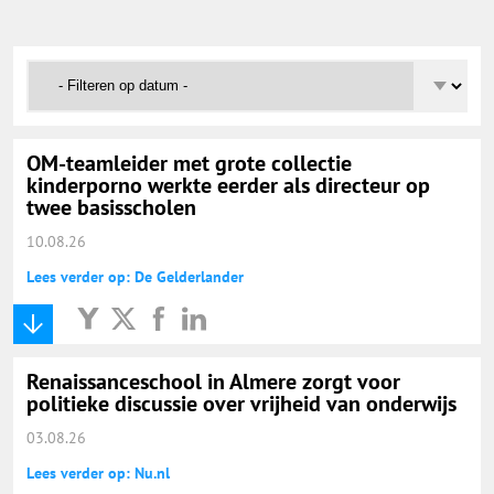
Onderwijs Totaal
Basisonderwijs
Hoger Onderwijs
OM-teamleider met grote collectie
kinderporno werkte eerder als directeur op
twee basisscholen
ICT
10.08.26
Lees verder op: De Gelderlander
MBO
Speciaal Onderwijs
Renaissanceschool in Almere zorgt voor
politieke discussie over vrijheid van onderwijs
Voortgezet Onderwijs
03.08.26
Lees verder op: Nu.nl