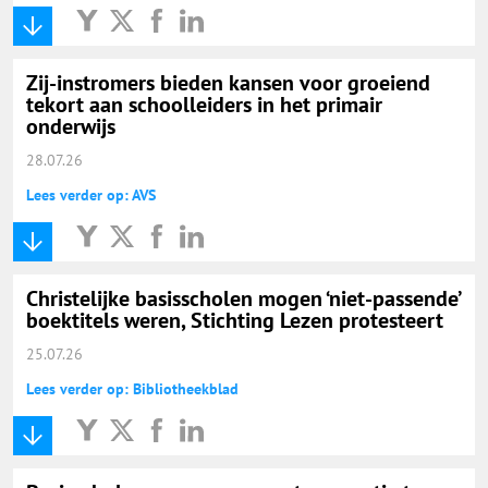
Onderwijs Nieuws Dienst
@onderwijsnieuws
Zij-instromers bieden kansen voor groeiend
tekort aan schoolleiders in het primair
onderwijs
Yurls.net
28.07.26
Lees verder op: AVS
Vacaturewijzer Basisonderwijs
Christelijke basisscholen mogen ‘niet-passende’
boektitels weren, Stichting Lezen protesteert
25.07.26
Lees verder op: Bibliotheekblad