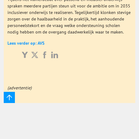
spraken meerdere partijen steun uit voor de ambitie om in 2035
Onderwijs Totaal
inclusiever onderwijs te realiseren. Tegelijkertijd klonken stevige
zorgen over de haalbaarheid in de praktijk, het aanhoudende
personeelstekort en de vraag welke ondersteuning scholen
Basisonderwijs
nodig hebben om de overgang daadwerkelijk waar te maken.
Lees verder op: AVS
Hoger Onderwijs
ICT
MBO
(advertentie)
Speciaal Onderwijs
Voortgezet Onderwijs