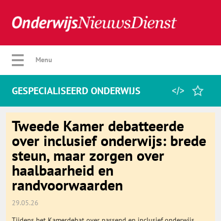
Verberg menu
Menu
GESPECIALISEERD ONDERWIJS
Home
Tweede Kamer debatteerde
over inclusief onderwijs: brede
steun, maar zorgen over
Favorieten
haalbaarheid en
randvoorwaarden
Categorie
29.05.26
Algemeen
Tijdens het Kamerdebat over passend en inclusief onderwijs