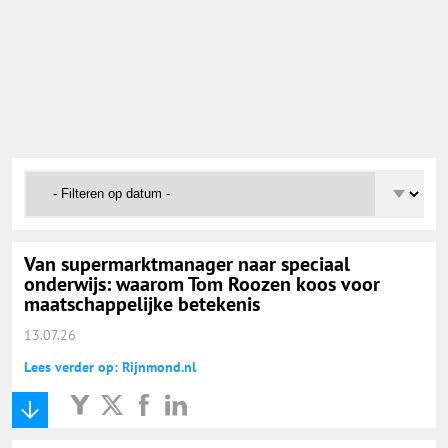
Onderwijs Nieuws Dienst
@onderwijsnieuws
Yurls.net
Vacaturewijzer Basisonderwijs
Van supermarktmanager naar speciaal
onderwijs: waarom Tom Roozen koos voor
maatschappelijke betekenis
13.07.26
Lees verder op: Rijnmond.nl