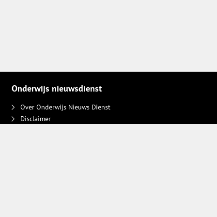
Onderwijs nieuwsdienst
Over Onderwijs Nieuws Dienst
Disclaimer
Contact
Adverteren
Plaats een bericht
Privacy keuzes intrekken
Volg ons