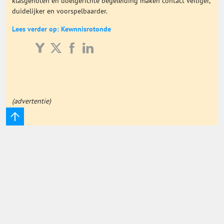
klasgenoten en doelgerichte begeleiding maken contact veiliger,
duidelijker en voorspelbaarder.
Onderwijs Totaal
Lees verder op: Kewnnisrotonde
Basisonderwijs
Hoger Onderwijs
(advertentie)
ICT
MBO
Speciaal Onderwijs
Voortgezet Onderwijs