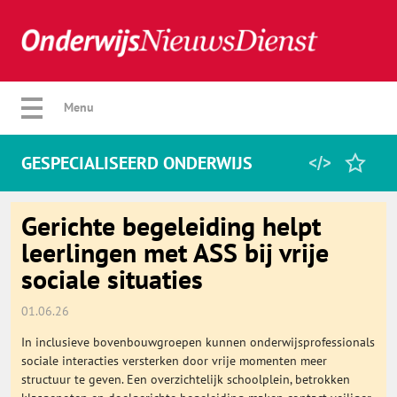
Verberg menu
Menu
GESPECIALISEERD ONDERWIJS
Home
Gerichte begeleiding helpt
leerlingen met ASS bij vrije
sociale situaties
Favorieten
01.06.26
Categorie
In inclusieve bovenbouwgroepen kunnen onderwijsprofessionals
sociale interacties versterken door vrije momenten meer
Algemeen
structuur te geven. Een overzichtelijk schoolplein, betrokken