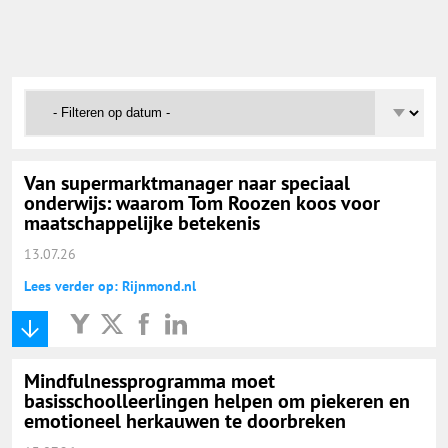
Onderwijs Nieuws Dienst
@onderwijsnieuws
Yurls.net
Van supermarktmanager naar speciaal
Vacaturewijzer Basisonderwijs
onderwijs: waarom Tom Roozen koos voor
maatschappelijke betekenis
13.07.26
Lees verder op: Rijnmond.nl
Mindfulnessprogramma moet
basisschoolleerlingen helpen om piekeren en
emotioneel herkauwen te doorbreken