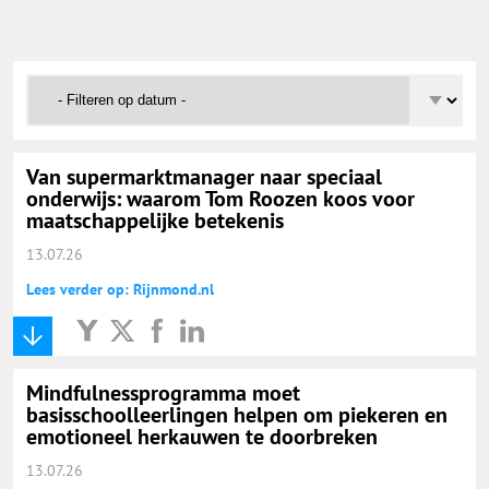
Onderwijs Nieuws Dienst
@onderwijsnieuws
Yurls.net
Van supermarktmanager naar speciaal
onderwijs: waarom Tom Roozen koos voor
Vacaturewijzer Basisonderwijs
maatschappelijke betekenis
13.07.26
Lees verder op: Rijnmond.nl
Mindfulnessprogramma moet
basisschoolleerlingen helpen om piekeren en
emotioneel herkauwen te doorbreken
13.07.26