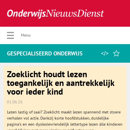
Verberg menu
Menu
GESPECIALISEERD ONDERWIJS
Home
Zoeklicht houdt lezen
toegankelijk en aantrekkelijk
voor ieder kind
Favorieten
01.06.26
Categorie
Lezen lastig of saai? Zoeklicht maakt lezen spannend met stoere
verhalen vol actie. Dankzij korte hoofdstukken, duidelijke
Algemeen
pagina’s en een dyslexievriendelijk lettertype lezen álle kinderen