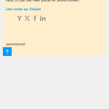
vanaf 10 jaar met meer plezier en zelfvertrouwen.
Onderwijs Totaal
Lees verder op: Zwijsen
Basisonderwijs
Hoger Onderwijs
(advertentie)
ICT
MBO
Speciaal Onderwijs
Voortgezet Onderwijs