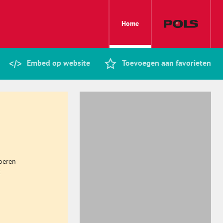
Home
Embed op website
Toevoegen aan favorieten
oeren
t