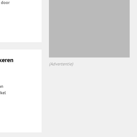
n door
keren
(Advertentie)
an
kel