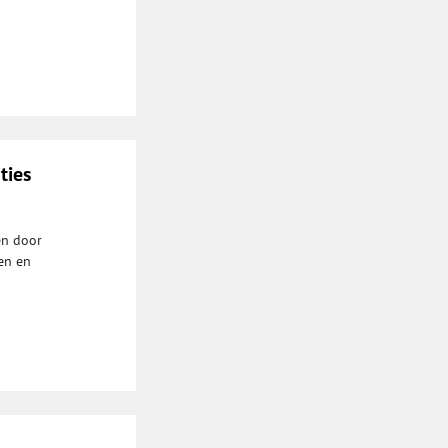
ties
en door
en en