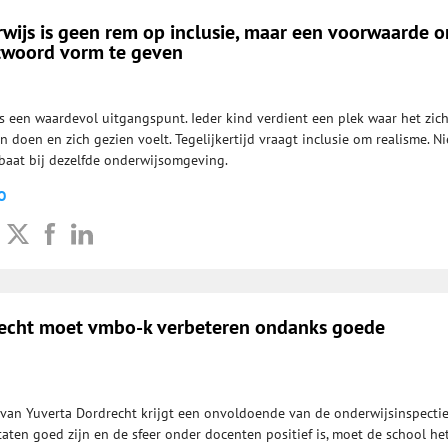
rwijs is geen rem op inclusie, maar een voorwaarde 
ntwoord vorm te geven
is een waardevol uitgangspunt. Ieder kind verdient een plek waar het zic
 doen en zich gezien voelt. Tegelijkertijd vraagt inclusie om realisme. Ni
ebaat bij dezelfde onderwijs­omgeving.
O
echt moet vmbo-k verbeteren ondanks goede
van Yuverta Dordrecht krijgt een onvoldoende van de onderwijsinspectie
aten goed zijn en de sfeer onder docenten positief is, moet de school he