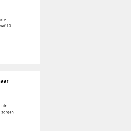
orte
anaf 10
maar
 uit
e zorgen