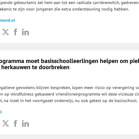
ijpende gebeurtenis zet hem aan tot een radicale carrièreswitch, gedreve
kenis te zijn voor jongeren die extra ondersteuning nodig hebben.
nmond.nl
ogramma moet basisschoolleerlingen helpen om pie
 herkauwen te doorbreken
egatieve gevoelens blijven bespreken, lopen meer risico op verergering v
en op mindfulness gebaseerd vriendinnenprogramma wil deze vicieuze cir
, na inzet in het voortgezet onderwijs, nu ook getest op de basisschool.
l