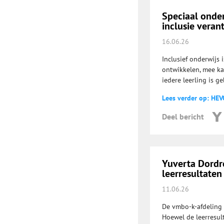
Speciaal onde
inclusie vera
16.06.26
Inclusief onderwijs 
ontwikkelen, mee kan
iedere leerling is g
Lees verder op: HEV
Deel bericht
Yuverta Dordr
leerresultaten
11.06.26
De vmbo-k-afdeling 
Hoewel de leerresult