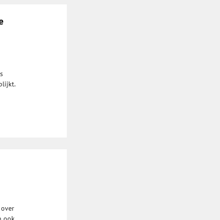
e
s
lijkt.
 over
n ook