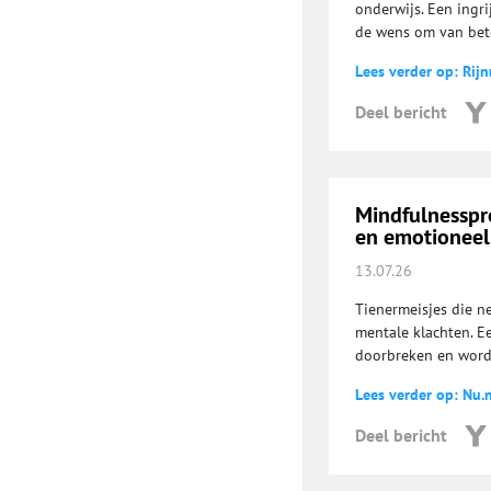
onderwijs. Een ingr
de wens om van bete
Lees verder op: Rij
Deel bericht
Mindfulnesspr
en emotioneel
13.07.26
Tienermeisjes die n
mentale klachten. E
doorbreken en wordt
Lees verder op: Nu.n
Deel bericht