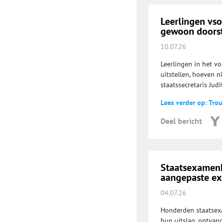
Leerlingen vs
gewoon doorst
10.07.26
Leerlingen in het v
uitstellen, hoeven n
staatssecretaris Jud
Lees verder op: Tro
Deel bericht
Staatsexamenka
aangepaste e
04.07.26
Honderden staatsexa
hun uitslag, ontvan