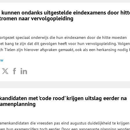
o kunnen ondanks uitgestelde eindexamens door hitt
romen naar vervolgopleiding
oortgezet speciaal onderwijs die hun eindexamen door de hitte moesten
iet bang te zijn dat dit gevolgen heeft voor hun vervolgopleiding. Volgen
ith Tielen zijn hierover afspraken gemaakt, ook als een herkansing nodig b
uw
ndidaten met ‘code rood’ krijgen uitslag eerder na
xamenplanning
menkandidaten die vreesden pas eind augustus duidelijkheid te krijgen
gen hun examencijfers toch eerder. Door een aangepaste planning worde