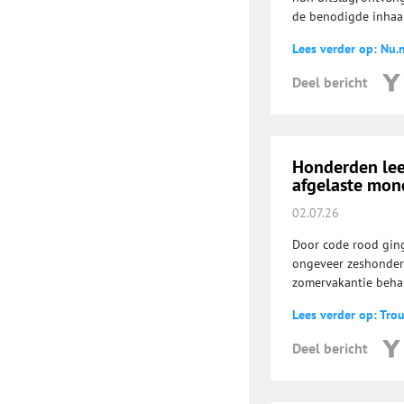
de benodigde inhaa
Lees verder op: Nu.n
Deel bericht
Honderden leer
afgelaste mon
02.07.26
Door code rood gin
ongeveer zeshonderd
zomervakantie beha
Lees verder op: Tro
Deel bericht