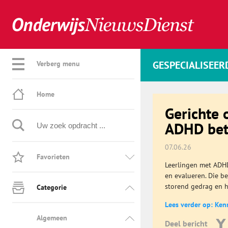
GESPECIALISEER
Verberg menu
Home
Gerichte 
ADHD bete
07.06.26
Favorieten
Leerlingen met ADHD
en evalueren. Die b
storend gedrag en he
Categorie
Lees verder op: Ken
Algemeen
Deel bericht