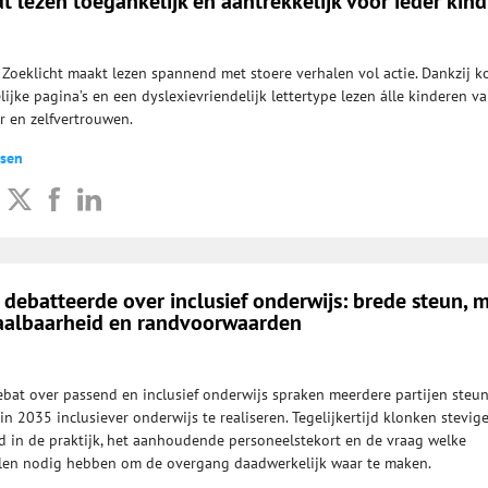
t lezen toegankelijk en aantrekkelijk voor ieder kind
? Zoeklicht maakt lezen spannend met stoere verhalen vol actie. Dankzij k
ijke pagina’s en een dyslexievriendelijk lettertype lezen álle kinderen v
r en zelfvertrouwen.
jsen
ebatteerde over inclusief onderwijs: brede steun, 
aalbaarheid en randvoorwaarden
bat over passend en inclusief onderwijs spraken meerdere partijen steun
n 2035 inclusiever onderwijs te realiseren. Tegelijkertijd klonken stevig
d in de praktijk, het aanhoudende personeelstekort en de vraag welke
len nodig hebben om de overgang daadwerkelijk waar te maken.