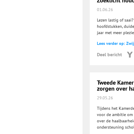
Zoeklicht houd
01.06.26
Lezen lastig of saai
hoofdstukken, duidel
jaar met meer plezie
Lees verder op: Zwi
Deel bericht
Tweede Kamer d
zorgen over h
29.05.26
Tijdens het Kamerde
voor de ambitie om i
over de haalbaarhei
ondersteuning scho