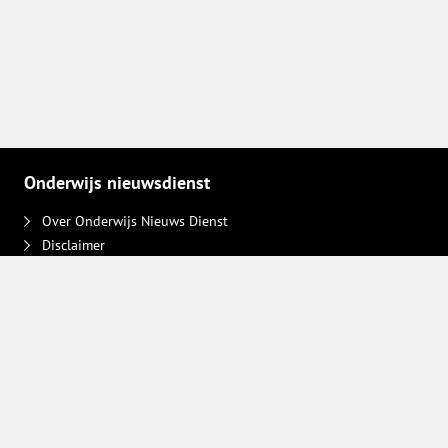
Onderwijs nieuwsdienst
Over Onderwijs Nieuws Dienst
Disclaimer
Contact
Adverteren
Plaats een bericht
Privacy keuzes intrekken
Volg ons