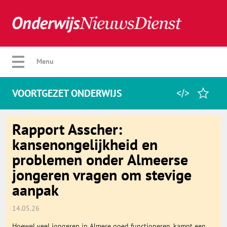
Verberg menu
Menu
VOORTGEZET ONDERWIJS
Home
Rapport Asscher:
kansenongelijkheid en
problemen onder Almeerse
Favorieten
jongeren vragen om stevige
aanpak
Categorie
14.05.26
Algemeen
Hoewel veel jongeren in Almere goed functioneren, kampt een