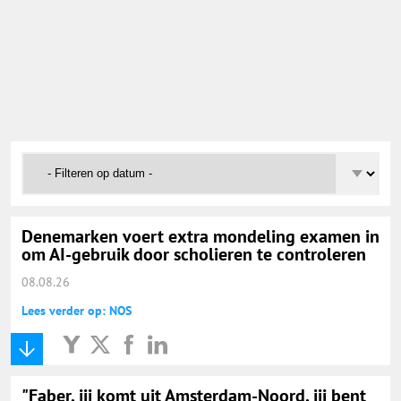
Onderwijs Nieuws Dienst
@onderwijsnieuws
Yurls.net
Vacaturewijzer Basisonderwijs
Denemarken voert extra mondeling examen in
om AI-gebruik door scholieren te controleren
08.08.26
Lees verder op: NOS
"Faber, jij komt uit Amsterdam-Noord, jij bent