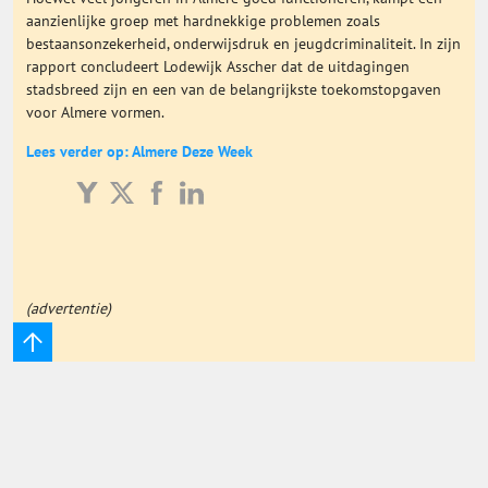
aanzienlijke groep met hardnekkige problemen zoals
Onderwijs Totaal
bestaansonzekerheid, onderwijsdruk en jeugdcriminaliteit. In zijn
rapport concludeert Lodewijk Asscher dat de uitdagingen
stadsbreed zijn en een van de belangrijkste toekomstopgaven
Basisonderwijs
voor Almere vormen.
Lees verder op: Almere Deze Week
Hoger Onderwijs
ICT
MBO
(advertentie)
Speciaal Onderwijs
Voortgezet Onderwijs