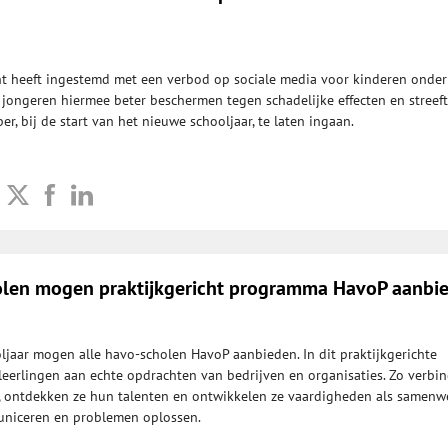
t heeft ingestemd met een verbod op sociale media voor kinderen onder
l jongeren hiermee beter beschermen tegen schadelijke effecten en streeft
er, bij de start van het nieuwe schooljaar, te laten ingaan.
olen mogen praktijkgericht programma HavoP aanbi
jaar mogen alle havo-scholen HavoP aanbieden. In dit praktijkgerichte
erlingen aan echte opdrachten van bedrijven en organisaties. Zo verbin
k, ontdekken ze hun talenten en ontwikkelen ze vaardigheden als samenw
niceren en problemen oplossen.