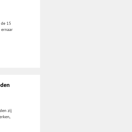
 de 15
 ernaar
eden
den zij
erken,