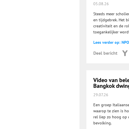
05.08.26
Steeds meer scholie
en tijdgebrek. Het b
creativiteit en de r
toegankelijker word
Lees verder op: NPO
Deel bericht
Video van bel
Bangkok dwing
29.07.26
Een groep Italiaans
waarop te zien is h
rel liep zo hoog op 
bevolking.