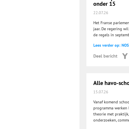
onder 15
22.07.26
Het Franse parlemen
jaar. De regering wi
de regels in septemb
Lees verder op: NOS
Deel bericht
Alle havo-sch
15.07.26
Vanaf komend school
programma werken le
theorie met praktij
onderzoeken, commu