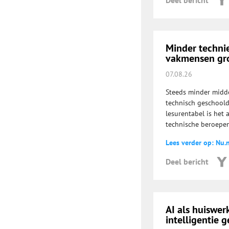
Deel bericht
Minder technie
vakmensen gro
07.08.26
Steeds minder midde
technisch geschoold
lesurentabel is het
technische beroepen
Lees verder op: Nu.n
Deel bericht
AI als huiswe
intelligentie g