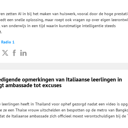
ren zetten AI in bij het maken van huiswerk, vooral door de hoge prestat
iedt een snelle oplossing, maar roept ook vragen op over eigen leerontwi
ol van onderwijs in een tijd waarin kunstmatige intelligentie steeds
t.
 Radio 1
edigende opmerkingen van Italiaanse leerlingen in
t ambassade tot excuses
e leerlingen heeft in Thailand voor ophef gezorgd nadat een video is op
oe ze een Thaise vrouw uitschelden en bespotten op de metro van Bangko
dat de Italiaanse ambassade zich officieel moest verontschuldigen bij de