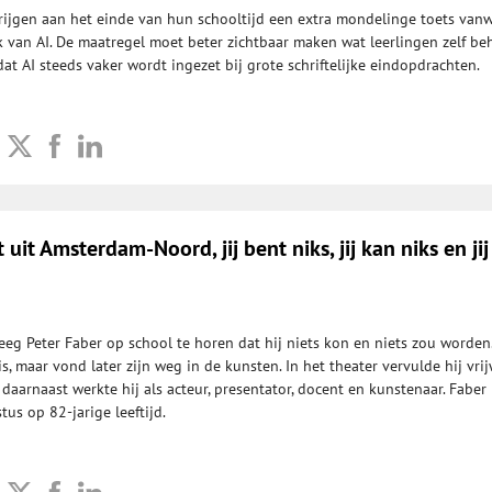
rijgen aan het einde van hun schooltijd een extra mondelinge toets van
van AI. De maatregel moet beter zichtbaar maken wat leerlingen zelf be
t AI steeds vaker wordt ingezet bij grote schriftelijke eindopdrachten.
t uit Amsterdam-Noord, jij bent niks, jij kan niks en jij
eeg Peter Faber op school te horen dat hij niets kon en niets zou worden.
is, maar vond later zijn weg in de kunsten. In het theater vervulde hij vrij
daarnaast werkte hij als acteur, presentator, docent en kunstenaar. Faber
us op 82-jarige leeftijd.