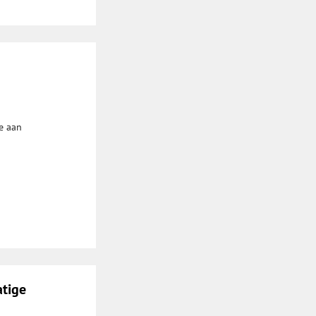
e aan
atige