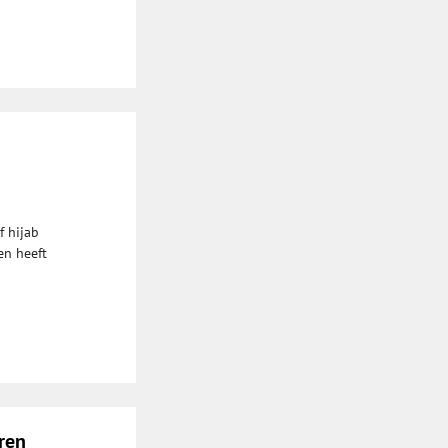
f hijab
en heeft
ren