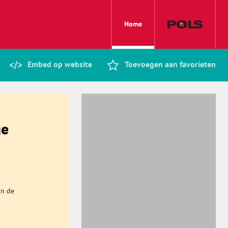
Home
Embed op website
Toevoegen aan favorieten
ge
an de