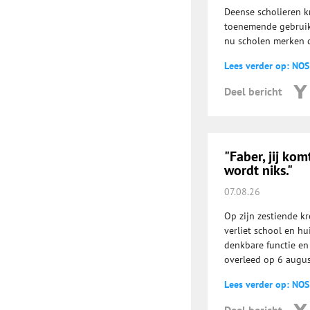
Deense scholieren k
toenemende gebruik 
nu scholen merken da
Lees verder op: NOS
Deel bericht
"Faber, jij kom
wordt niks."
07.08.26
Op zijn zestiende kr
verliet school en hu
denkbare functie en 
overleed op 6 august
Lees verder op: NOS