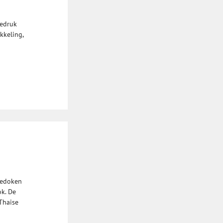
iedruk
kkeling,
gedoken
k. De
 Thaise