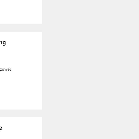
ing
 zowel
e