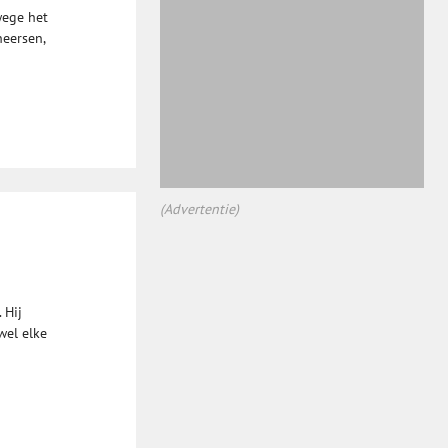
wege het
heersen,
(Advertentie)
 Hij
wel elke