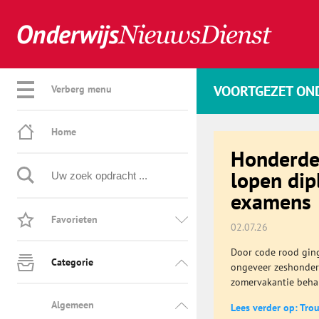
VOORTGEZET ON
Verberg menu
Home
Honderden
lopen dip
examens
Favorieten
02.07.26
Door code rood gin
Categorie
ongeveer zeshonderd
zomervakantie beha
Algemeen
Lees verder op: Tro